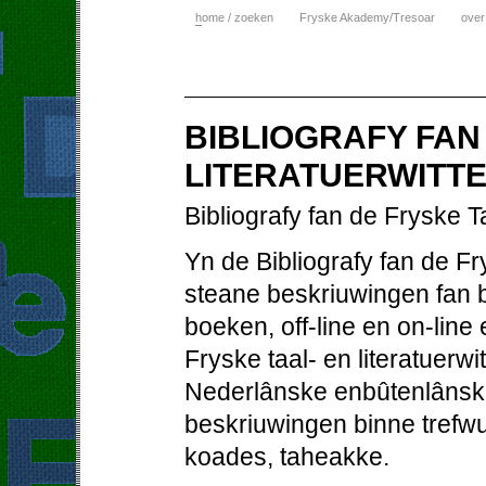
h
ome / zoeken
Fryske Akademy/Tresoar
over
BIBLIOGRAFY FAN
LITERATUERWITTE
Bibliografy fan de Fryske T
Yn de Bibliografy fan de Fr
steane beskriuwingen fan bo
boeken, off-line en on-line
Fryske taal- en literatuerw
Nederlânske enbûtenlânske
beskriuwingen binne trefw
koades, taheakke.