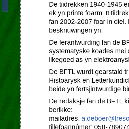
De tiidrekken 1940-1945 en
ek yn printe foarm. It tiidr
fan 2002-2007 foar in diel. 
beskriuwingen yn.
De ferantwurding fan de BF
systematyske koades mei d
likegoed as yn elektroanys
De BFTL wurdt gearstald tro
Histoarysk en Letterkundi
beide yn fertsjintwurdige b
De redaksje fan de BFTL kin
berikke:
mailadres:
a.deboer@treso
tillefoannûmer: 058-78907