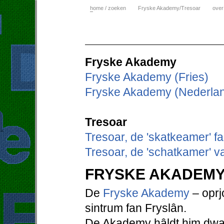
h
ome / zoeken
Fryske Akademy/Tresoar
over
Fryske Akademy
Fryske Akademy (Fries)
Fryske Akademy (Nederla
Tresoar
Tresoar, de 'skatkeamer' f
Tresoar, de 'schatkamer' v
FRYSKE AKADEM
De
Fryske Akademy
– oprjo
sintrum fan Fryslân.
De Akademy hâldt him dwaa