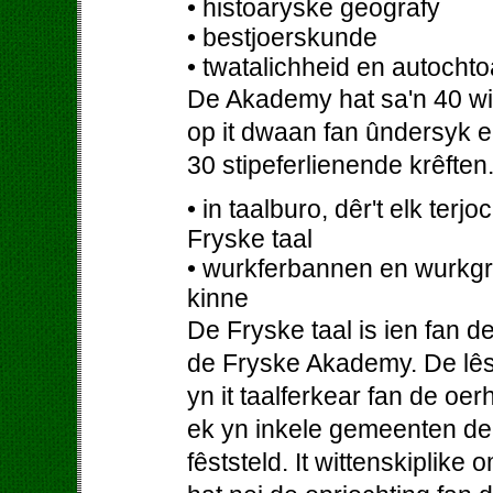
• histoaryske geografy
• bestjoerskunde
• twatalichheid en autocht
De Akademy hat sa'n 40 witt
op it dwaan fan ûndersyk en
30 stipeferlienende krêfte
• in taalburo, dêr't elk ter
Fryske taal
• wurkferbannen en wurkgr
kinne
De Fryske taal is ien fan 
de Fryske Akademy. De lêste
yn it taalferkear fan de oe
ek yn inkele gemeenten de 
fêststeld. It wittenskiplike