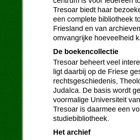
centrum is voor iedereen to
Tresoar biedt haar bezoek
een complete bibliotheek to
Friesland en van archieven 
omvangrijke hoeveelheid ka
De boekencollectie
Tresoar beheert veel inter
ligt daarbij op de Friese ge
rechtsgeschiedenis, Theolog
Judaïca. De basis wordt g
voormalige Universiteit va
Tresoar is daarmee een vo
studiebibliotheek.
Het archief