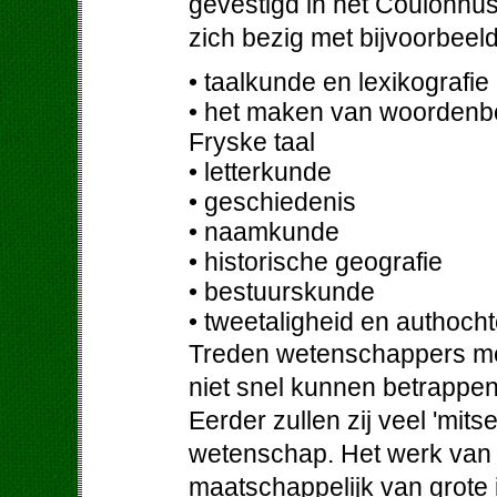
gevestigd in het Coulonh
zich bezig met bijvoorbeel
• taalkunde en lexikografie
• het maken van woordenb
Fryske taal
• letterkunde
• geschiedenis
• naamkunde
• historische geografie
• bestuurskunde
• tweetaligheid en authoch
Treden wetenschappers met
niet snel kunnen betrappe
Eerder zullen zij veel 'mit
wetenschap. Het werk van 
maatschappelijk van grote 