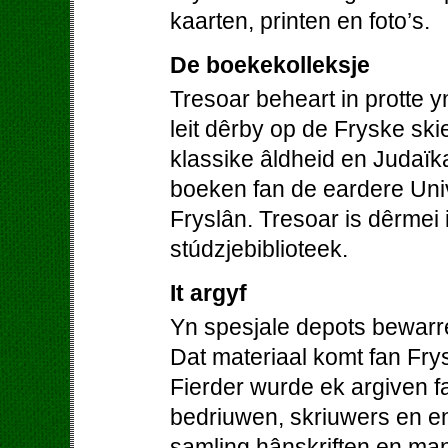
kaarten, printen en foto’s.
De boekekolleksje
Tresoar beheart in protte 
leit dêrby op de Fryske skie
klassike âldheid en Judaïk
boeken fan de eardere Univer
Fryslân. Tresoar is dêrmei 
stúdzjebiblioteek.
It argyf
Yn spesjale depots bewarre
Dat materiaal komt fan Frys
Fierder wurde ek argiven fa
bedriuwen, skriuwers en en
samling hânskriften en man