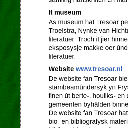
It museum
As museum hat Tresoar perm
Troelstra, Nynke van Hicht
literatuer. Troch it jier hi
eksposysje makke oer ûnde
literatuer.
Website
www.tresoar.nl
De website fan Tresoar bie
stambeamûndersyk yn Frys
finen út berte-, houliks- en
gemeenten byhâlden binne
De website fan Tresoar hat
bio- en bibliografysk mater