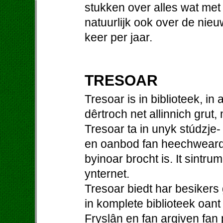
stukken over alles wat me
natuurlijk ook over de nieu
keer per jaar.
TRESOAR
Tresoar is in biblioteek, in
dêrtroch net allinnich grut,
Tresoar ta in unyk stúdzje-
en oanbod fan heechweardi
byinoar brocht is. It sintrum
ynternet.
Tresoar biedt har besiker
in komplete biblioteek oant
Fryslân en fan argiven fan p