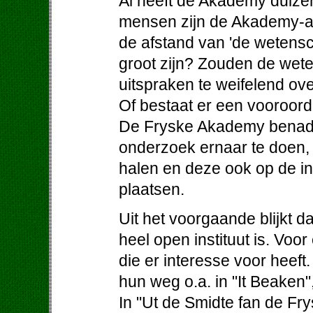
Al heeft de Akademy duizen
mensen zijn de Akademy-ak
de afstand van 'de wetens
groot zijn? Zouden de wet
uitspraken te weifelend ov
Of bestaat er een vooroordee
De Fryske Akademy benader
onderzoek ernaar te doen, 
halen en deze ook op de i
plaatsen.
Uit het voorgaande blijkt 
heel open instituut is. Voo
die er interesse voor heeft
hun weg o.a. in "It Beaken"
In "Ut de Smidte fan de F