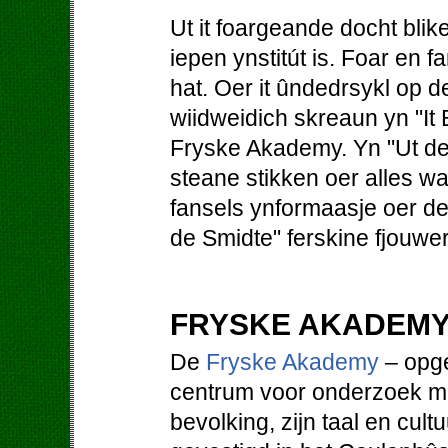
Ut it foargeande docht blik
iepen ynstitút is. Foar en f
hat. Oer it ûndedrsykl op
wiidweidich skreaun yn "It B
Fryske Akademy. Yn "Ut d
steane stikken oer alles wa
fansels ynformaasje oer de 
de Smidte" ferskine fjouwer k
FRYSKE AKADEM
De
Fryske Akademy
– opge
centrum voor onderzoek met
bevolking, zijn taal en cultu