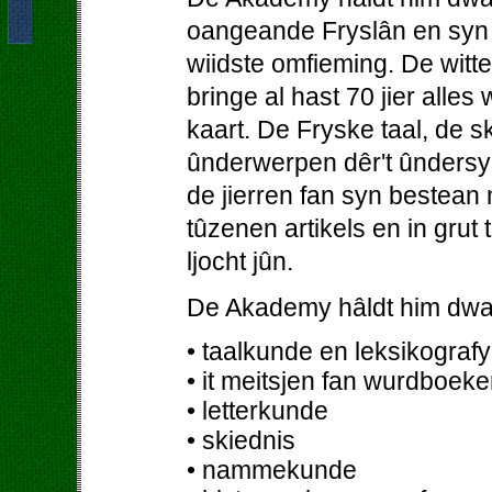
oangeande Fryslân en syn b
wiidste omfieming. De wit
bringe al hast 70 jier alles
kaart. De Fryske taal, de 
ûnderwerpen dêr't ûndersy
de jierren fan syn bestean
tûzenen artikels en in grut
ljocht jûn.
De Akademy hâldt him dwa
• taalkunde en leksikografy
• it meitsjen fan wurdboeke
• letterkunde
• skiednis
• nammekunde