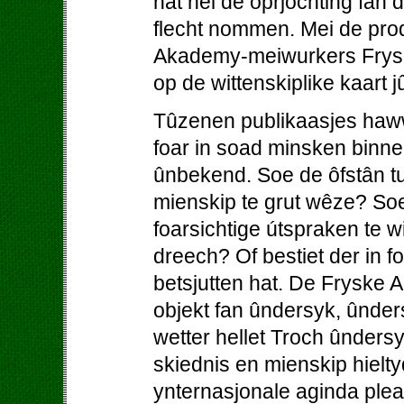
hat nei de oprjochting fan
flecht nommen. Mei de prod
Akademy-meiwurkers Fryslâ
op de wittenskiplike kaart j
Tûzenen publikaasjes haw
foar in soad minsken binne
ûnbekend. Soe de ôfstân tu
mienskip te grut wêze? So
foarsichtige útspraken te w
dreech? Of bestiet der in foa
betsjutten hat. De Fryske A
objekt fan ûndersyk, ûnder
wetter hellet Troch ûnders
skiednis en mienskip hielty
ynternasjonale aginda pleat