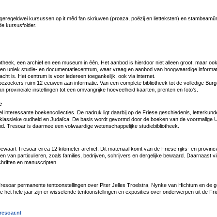
geregeldwei kursussen op it mêd fan skriuwen (proaza, poëzij en lietteksten) en stambeamûn
de kursusfolder.
iotheek, een archief en een museum in één. Het aanbod is hierdoor niet alleen groot, maar ook
en uniek studie- en documentatiecentrum, waar vraag en aanbod van hoogwaardige informati
racht is. Het centrum is voor iedereen toegankelijk, ook via internet.
bezoekers ruim 12 eeuwen aan informatie. Van een complete bibliotheek tot de volledige Burge
n provinciale instellingen tot een omvangrijke hoeveelheid kaarten, prenten en foto’s.
e
l interessante boekencollecties. De nadruk ligt daarbij op de Friese geschiedenis, letterkun
e, klassieke oudheid en Judaïca. De basis wordt gevormd door de boeken van de voormalige U
nd. Tresoar is daarmee een volwaardige wetenschappelijke studiebibliotheek.
ewaart Tresoar circa 12 kilometer archief. Dit materiaal komt van de Friese rijks- en provincia
 van particulieren, zoals families, bedrijven, schrijvers en dergelijke bewaard. Daarnaast vi
hriften en manuscripten.
esoar permanente tentoonstellingen over Piter Jelles Troelstra, Nynke van Hichtum en de 
de het hele jaar zijn er wisselende tentoonstellingen en exposities over onderwerpen uit de F
esoar.nl