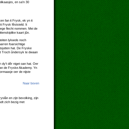
blikaasjes, en sa'n 30
n fan it Frysk, ek yn it
 Frysk fêststeld. It
 hege flecht nommen. Mei de
tenskiplike kaart jûn.
eiten lykwols noch
arren foarsichtige
etsjutten hat. De Fryske
let Troch ûndersyk te dwaan
n dy't dêr niget oan hat. Oer
t fan de Fryske Akademy. Yn
ormaasje oer de nijste
Naar boven
slân en zijn bevolking, zijn
udt zich bezig met