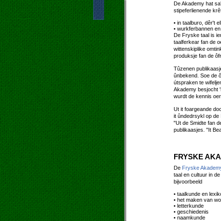
De Akademy hat sa'n 
stipeferlienende kr
• in taalburo, dêr't
• wurkferbannen en
De Fryske taal is ie
taalferkear fan de o
wittenskiplike omti
produksje fan de ôf
Tûzenen publikaasj
ûnbekend. Soe de ôf
útspraken te wifelje
Akademy besjocht 'i
wurdt de kennis oer 
Ut it foargeande doc
it ûndedrsykl op de
"Ut de Smidte fan d
publikaasjes. "It Be
FRYSKE AK
De
Fryske Akadem
taal en cultuur in 
bijvoorbeeld
• taalkunde en lexik
• het maken van wo
• letterkunde
• geschiedenis
• naamkunde