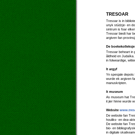
TRESOAR
Tresoar is in biblio
unyk stúdzje- en do
sintrum is foar elken
Tresoar biedt har b
argiven fan provinsja
De boekekolleksje
Tresoar beheart in p
âldheid en Judaïka.
in folweardige, witte
It argyf
Yn spesjale depots 
wurde ek argiven fa
manuskripten.
It museum
As museum hat Treso
it jier hinne wurde
Website
www.treso
De website fan Tre
houliks- en dea-akt
De website fan Tres
bio- en bibliografys
in digitale skatkeam