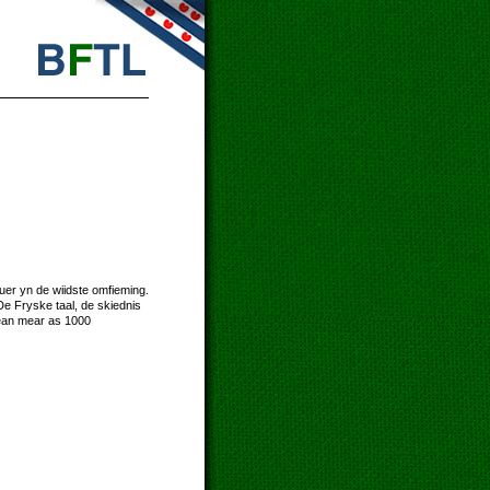
uer yn de wiidste omfieming.
De Fryske taal, de skiednis
tean mear as 1000