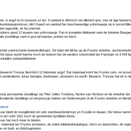
teek, in argyf en in museum yn ien. It oanbod is dêrtroch net allinnich grut, mar ek tige fariear
kumintaasjesintrum, dêr’t fraach en oanbod fan heechweardige ynformaasje op in oersichtlike 
ien tagonklik, ek fia ynternet.
esikers goed 12 ieuwen oan ynformaasje. Fan in komplete biblioteek oant de folsleine Boarger
le ynstellings oant in grut tal kaarten, printen en foto’s.
rotte ynteressante boekekolleksjes. De klam leit dêrby op de Fryske skiednis, rjochtsskiednis,
 De basis wurdt foarme troch de boeken fan de eardere Universiteit fan Frjentsjer en it Hôf f
nskiplike stúdzjebiblioteek.
bewarret Tresoar likernôch 12 kilometer argyf. Dat materiaal komt fan Fryske ryks- en provins
n partikulieren, lykas famyljes, bedriuwen, skriuwers en ensfh. Bewarre. Tresoar hat ek in ri
ar permaninte útstallings oer Piter Jelles Troelstra, Nynke van Hichtum en de skiednis fan 
 wikseljende útstallings en eksposysje makke oer ûnderwerpen út de Fryske skiednis en literat
ar.nl
soar biedt de mooglikheid om sels stambeamûndersyk yn Fryslân te dwaan. Der binne nammen
en dy’t sûnt 1811 troch de gemeenten byhâlden binne.
oar hat noch mear te bieden:
k materiaal oer Fryske skriuwers, de online biblioteekkatalogus, foto’s en aansichten, de regi
er en byld- en lûdsfragminten.