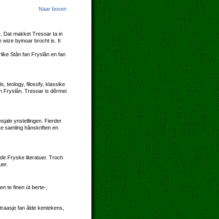
Naar boven
re. Dat makket Tresoar ta in
wize byinoar brocht is. It
like Stân fan Fryslân en fan
 teology, filosofy, klassike
an Fryslân. Tresoar is dêrmei
jale ynstellingen. Fierder
ke samling hânskriften en
de Fryske literatuer. Troch
uer.
 te finen út berte-,
straasje fan âlde kentekens,