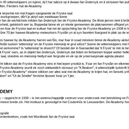
40 wittenskippers yn tsjinst, dy't har talizze op it dwaan fan ûndersyk en it skriuwen fan pu
êften. Fierders hat de Akademy
 elk terjochte kin mei fragen oangeande de Fryske taal
 wurkgroepen, dêr't jo aktyf oan meidwaan kinne
n fan de wichtichste mêden fan ûndersyk fan de Fryske Akademy. De lêste jierren nimt it brûke
erheid, gelokkich wer ta. Boppedat binne ek yn inkele gemeenten de plaknammen offisjeel yn it
nken foar de Fryske taal en kultuer hat nei de oprjochting fan de Fryske Akademy yn 1938 in
rûne 70 jier hawwe Akademy-meiwurkers Fryslân yn al syn fasetten foargoed in plak op de wit
es hawwe by de Akademy harren wei fûn, mar foar in soad minsken binne de Akademy-aktivit
stân tusken 'wittenskip' en de Fryske mienskip te grut wêze? Soene de wittenskippers mei h
nd oerkomme? Is 'wittenskip' te dreech? Of bestiet der in foaroardiel dat 'it Frysk' te min te b
t Frysk' oars, as in objekt fan ûndersyk, ûndersyk dat feiten en ferbannen boppe wetter hel
taal, skiednis en mienskip hieltyd wer fergrutte en ek op de ynternasjonale aginda pleatst.
ht bliken dat de Fryske Akademy eins in hiel iepen ynstitút is. Foar en fan Fryslân en elkenie
 Fryske Akademy wurdt ek noch wiidweidich skreaun yn "It Beaken", it wittenskiplik tydskrif
e Fryske Akademy" steane stikken oer alles wat mei de Akademy te krijen hat, en fansels ynf
aken" en "Ut de Smidte" ferskine fjouwer kear yn 't jier.
ADEMY
y
– opgericht in 1938 – is het wetenschappelijk centrum voor onderzoek met betrekking tot Fry
de meest brede zin. Het instituut is gevestigd in het Coulonhûs te Leeuwarden. De Akademy ho
ografie
ordenboeken, zoals het Wurdboek fan de Fryske taal