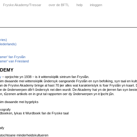
Fryske Akademy/Tresoar
over de BFTL
help
inloggen
ries)
ederlands)
amer' fan Fryslân
amer' van Friesland
ADEMY
y
– oprjochte yn 1938 – is it wittenskiplik sintrum fan Fryslân.
m dwaande mei wittenskiplik ûndersyk oangeande Fryslân en syn befolking, syn taal en kult
an de Fryske Akademy bringe al hast 70 jier alles wat karakteristyk is foar Fryslân yn kaart. 
ne de ûnderwerpen dêr't ûndersyk nei dien wurdt. De Akademy hat yn de jierren fan syn bes
n, tûzenen artikels en in grut tal rapporten oer dy ûnderwerpen yn it ljocht jûn.
him dwaande mei bygelyks
ikografy
urdboeken, lykas it Wurdboek fan de Fryske taal
afy
autochtoane minderheidskultueren