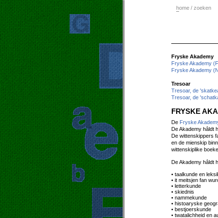
h
ome / zoeken
Fryske Akademy
Fryske Akademy (F
Fryske Akademy (N
Tresoar
Tresoar, de 'skatke
Tresoar, de 'schatk
FRYSKE AK
De
Fryske Akadem
De Akademy hâldt hi
De wittenskippers f
en de mienskip bin
wittenskiplike boeke
De Akademy hâldt 
• taalkunde en leks
• it meitsjen fan w
• letterkunde
• skiednis
• nammekunde
• histoaryske geogr
• bestjoerskunde
• twatalichheid en 