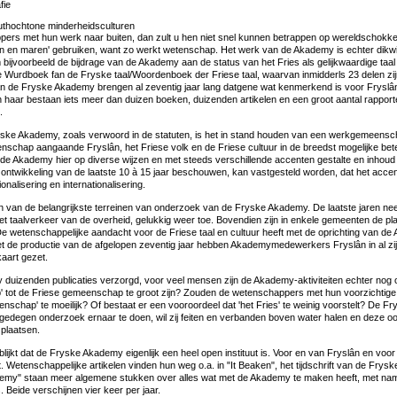
fie
authochtone minderheidsculturen
ers met hun werk naar buiten, dan zult u hen niet snel kunnen betrappen op wereldschokke
tsen en maren' gebruiken, want zo werkt wetenschap. Het werk van de Akademy is echter dikwi
 bijvoorbeeld de bijdrage van de Akademy aan de status van het Fries als gelijkwaardige taa
 Wurdboek fan de Fryske taal/Woordenboek der Friese taal, waarvan inmidderls 23 delen zi
 de Fryske Akademy brengen al zeventig jaar lang datgene wat kenmerkend is voor Fryslâ
an haar bestaan iets meer dan duizen boeken, duizenden artikelen en een groot aantal rappo
.
ske Akademy, zoals verwoord in de statuten, is het in stand houden van een werkgemeenscha
schap aangaande Fryslân, het Friese volk en de Friese cultuur in de breedst mogelijke bet
 de Akademy hier op diverse wijzen en met steeds verschillende accenten gestalte en inhoud 
 ontwikkeling van de laatste 10 à 15 jaar beschouwen, kan vastgesteld worden, dat het acc
onalisering en internationalisering.
én van de belangrijkste terreinen van onderzoek van de Fryske Akademy. De laatste jaren ne
het taalverkeer van de overheid, gelukkig weer toe. Bovendien zijn in enkele gemeenten de pla
De wetenschappelijke aandacht voor de Friese taal en cultuur heeft met de oprichting van d
t de productie van de afgelopen zeventig jaar hebben Akademymedewerkers Fryslân in al zij
aart gezet.
 duizenden publicaties verzorgd, voor veel mensen zijn de Akademy-aktiviteiten echter nog
' tot de Friese gemeenschap te groot zijn? Zouden de wetenschappers met hun voorzichtige 
nschap' te moeilijk? Of bestaat er een vooroordeel dat 'het Fries' te weinig voorstelt? De 
 gedegen onderzoek ernaar te doen, wil zij feiten en verbanden boven water halen en deze oo
plaatsen.
lijkt dat de Fryske Akademy eigenlijk een heel open instituut is. Voor en van Fryslân en voor
t. Wetenschappelijke artikelen vinden hun weg o.a. in "It Beaken", het tijdschrift van de Frys
emy" staan meer algemene stukken over alles wat met de Akademy te maken heeft, met name
. Beide verschijnen vier keer per jaar.