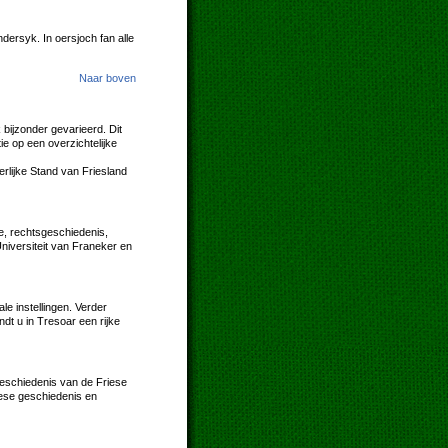
dersyk. In oersjoch fan alle
Naar boven
 bijzonder gevarieerd. Dit
e op een overzichtelijke
rlijke Stand van Friesland
de, rechtsgeschiedenis,
niversiteit van Franeker en
le instellingen. Verder
ndt u in Tresoar een rijke
geschiedenis van de Friese
riese geschiedenis en