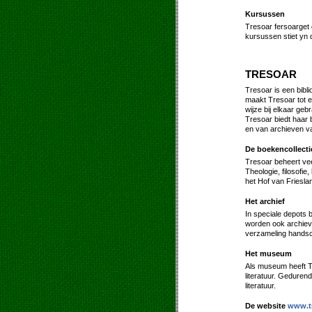
Kursussen
Tresoar fersoarget 
kursussen stiet yn 
TRESOAR
Tresoar is een bibl
maakt Tresoar tot e
wijze bij elkaar geb
Tresoar biedt haar 
en van archieven va
De boekencollecti
Tresoar beheert vee
Theologie, filosofi
het Hof van Friesla
Het archief
In speciale depots b
worden ook archieven
verzameling handsc
Het museum
Als museum heeft Tr
literatuur. Geduren
literatuur.
De website
www.tr