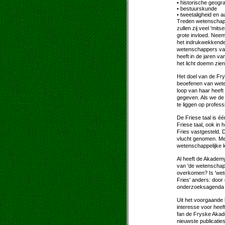
• historische geogra
• bestuurskunde
• tweetaligheid en 
Treden wetenschapp
zullen zij veel 'mi
grote invloed. Neem
het indrukwekkende
wetenschappers van
heeft in de jaren v
het licht doemn zien
Het doel van de Fry
beoefenen van weten
loop van haar heeft
gegeven. Als we de
te liggen op professi
De Friese taal is é
Friese taal, ook in 
Fries vastgesteld. 
vlucht genomen. Me
wetenschappelijke k
Al heeft de Akademy
van 'de wetenschap
overkomen? Is 'wete
Fries' anders: door
onderzoeksagenda 
Uit het voorgaande b
interesse voor heef
fan de Fryske Akad
nieuwste publicaties