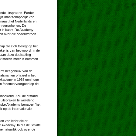
nde uitspraken. Eerder
jls maatschappelijk van
l naast het Nederlands en
jn verschenen. De
n in kaart. De Akademy
rten over die onderwerpen
p die zich toelegt op het
ekenis van het woord. In de
aan deze doelstelling
ent steeds meer is kommen
emt het gebruik van de
atsnamen officieel in het
e Akademy in 1938 een hoge
n facetten voorgoed op de
 onbekend. Zou de afstand
uitspraken te weifelend
Fryske Akademy benadert 'het
k op de internationale
 en van ieder die er
ke Akademy. In "Ut de Smidte
 natuurlijk ook over de