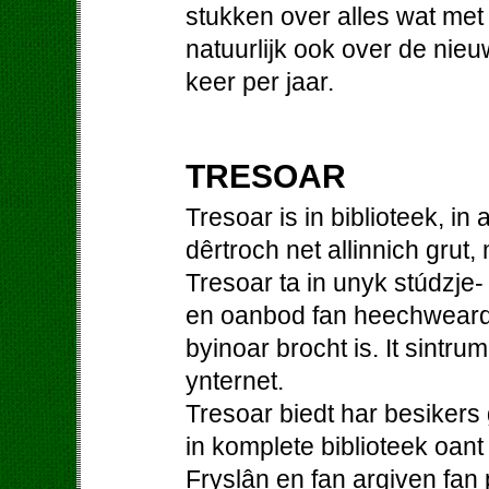
stukken over alles wat me
natuurlijk ook over de nieu
keer per jaar.
TRESOAR
Tresoar is in biblioteek, in
dêrtroch net allinnich grut,
Tresoar ta in unyk stúdzje-
en oanbod fan heechweardi
byinoar brocht is. It sintrum
ynternet.
Tresoar biedt har besiker
in komplete biblioteek oant
Fryslân en fan argiven fan p