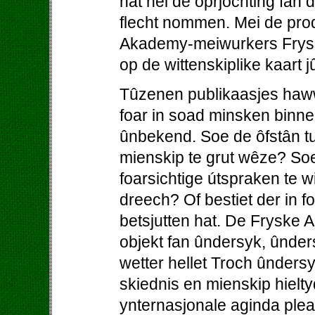
hat nei de oprjochting fan
flecht nommen. Mei de prod
Akademy-meiwurkers Fryslâ
op de wittenskiplike kaart j
Tûzenen publikaasjes haw
foar in soad minsken binne
ûnbekend. Soe de ôfstân tu
mienskip te grut wêze? So
foarsichtige útspraken te w
dreech? Of bestiet der in foa
betsjutten hat. De Fryske A
objekt fan ûndersyk, ûnder
wetter hellet Troch ûnders
skiednis en mienskip hielty
ynternasjonale aginda pleat