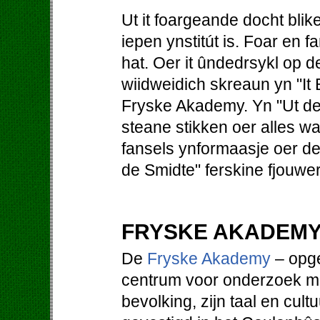
Ut it foargeande docht blik
iepen ynstitút is. Foar en f
hat. Oer it ûndedrsykl op
wiidweidich skreaun yn "It B
Fryske Akademy. Yn "Ut d
steane stikken oer alles wa
fansels ynformaasje oer de 
de Smidte" ferskine fjouwer k
FRYSKE AKADEM
De
Fryske Akademy
– opge
centrum voor onderzoek met
bevolking, zijn taal en cultu