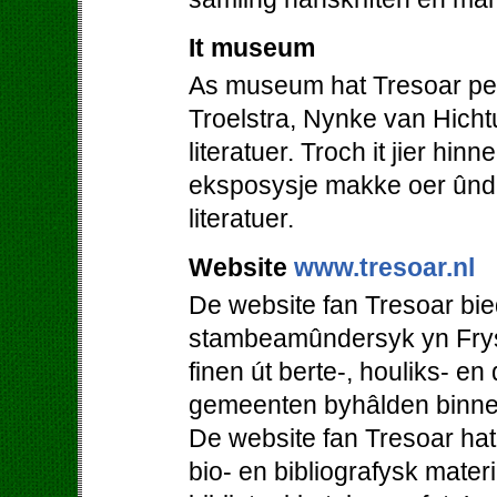
It museum
As museum hat Tresoar perm
Troelstra, Nynke van Hicht
literatuer. Troch it jier hi
eksposysje makke oer ûnde
literatuer.
Website
www.tresoar.nl
De website fan Tresoar bie
stambeamûndersyk yn Frys
finen út berte-, houliks- en
gemeenten byhâlden binne
De website fan Tresoar hat
bio- en bibliografysk mater