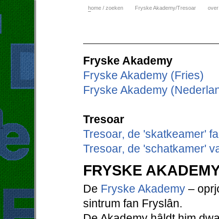
h
ome / zoeken
Fryske Akademy/Tresoar
over
Fryske Akademy
Fryske Akademy (Fries)
Fryske Akademy (Nederla
Tresoar
Tresoar, de 'skatkeamer' f
Tresoar, de 'schatkamer' v
FRYSKE AKADEM
De
Fryske Akademy
– oprjo
sintrum fan Fryslân.
De Akademy hâldt him dwaa