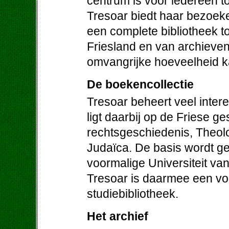
centrum is voor iedereen to
Tresoar biedt haar bezoek
een complete bibliotheek to
Friesland en van archieven 
omvangrijke hoeveelheid ka
De boekencollectie
Tresoar beheert veel inter
ligt daarbij op de Friese ge
rechtsgeschiedenis, Theolog
Judaïca. De basis wordt g
voormalige Universiteit va
Tresoar is daarmee een vo
studiebibliotheek.
Het archief