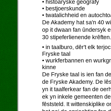
• histoaryske geografy
• bestjoerskunde
• twatalichheid en autocht
De Akademy hat sa'n 40 witt
op it dwaan fan ûndersyk en
30 stipeferlienende krêfte
• in taalburo, dêr't elk ter
Fryske taal
• wurkferbannen en wurkgr
kinne
De Fryske taal is ien fan 
de Fryske Akademy. De lêste
yn it taalferkear fan de oe
ek yn inkele gemeenten de 
fêststeld. It wittenskiplike