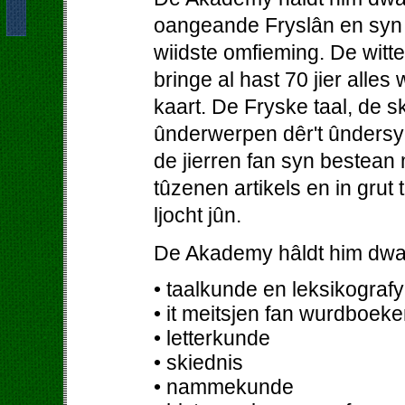
oangeande Fryslân en syn b
wiidste omfieming. De wit
bringe al hast 70 jier alles
kaart. De Fryske taal, de 
ûnderwerpen dêr't ûndersy
de jierren fan syn bestean
tûzenen artikels en in grut
ljocht jûn.
De Akademy hâldt him dwa
• taalkunde en leksikografy
• it meitsjen fan wurdboeke
• letterkunde
• skiednis
• nammekunde