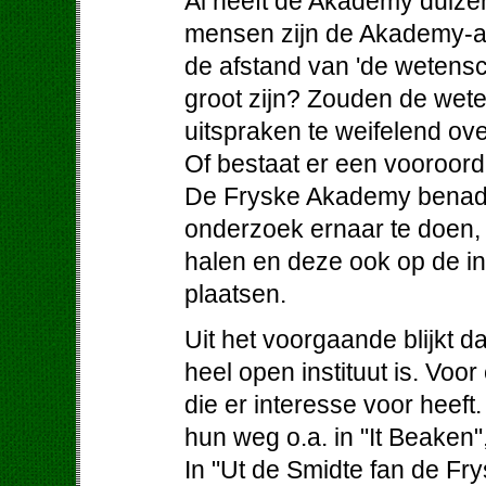
Al heeft de Akademy duizen
mensen zijn de Akademy-ak
de afstand van 'de wetens
groot zijn? Zouden de wet
uitspraken te weifelend ov
Of bestaat er een vooroordee
De Fryske Akademy benader
onderzoek ernaar te doen, 
halen en deze ook op de i
plaatsen.
Uit het voorgaande blijkt 
heel open instituut is. Voo
die er interesse voor heeft
hun weg o.a. in "It Beaken"
In "Ut de Smidte fan de F