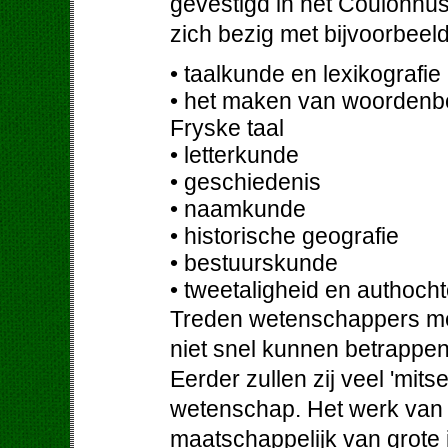
gevestigd in het Coulonh
zich bezig met bijvoorbeel
• taalkunde en lexikografie
• het maken van woordenb
Fryske taal
• letterkunde
• geschiedenis
• naamkunde
• historische geografie
• bestuurskunde
• tweetaligheid en authoch
Treden wetenschappers met
niet snel kunnen betrappe
Eerder zullen zij veel 'mit
wetenschap. Het werk van 
maatschappelijk van grote 