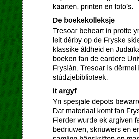
kaarten, printen en foto’s.
De boekekolleksje
Tresoar beheart in protte 
leit dêrby op de Fryske skie
klassike âldheid en Judaïk
boeken fan de eardere Univer
Fryslân. Tresoar is dêrmei 
stúdzjebiblioteek.
It argyf
Yn spesjale depots bewarre
Dat materiaal komt fan Frys
Fierder wurde ek argiven fa
bedriuwen, skriuwers en en
samling hânskriften en man