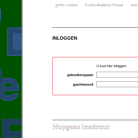
h
ome / zoeken
Fryske Akademy/Tresoar
over
INLOGGEN
U kunt hier inloggen:
gebruikers
n
aam
w
achtwoord