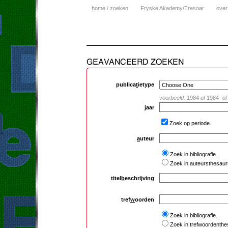
h
ome / zoeken
Fryske Akademy/Tresoar
over
publica
t
ietype
voorbeeld:
1984
of
1984-
of
j
aar
Zoek o
p
periode.
a
uteur
Zoek in bibliografie.
Zoek in auteursthesaur
titel
b
eschrijving
tref
w
oorden
Zoek in bibliografie.
Zoek in trefwoordenthe