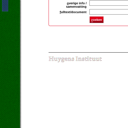
o
verige info /
samenvatting
f
ulltext/document
z
oeken