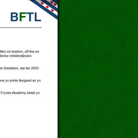
ften en boeken, off-line en
rlânske enbûtenlânske
et ûntsletten, dat fan 2002-
ne yn printe likegoed as yn
de Fryske Akademy beide yn