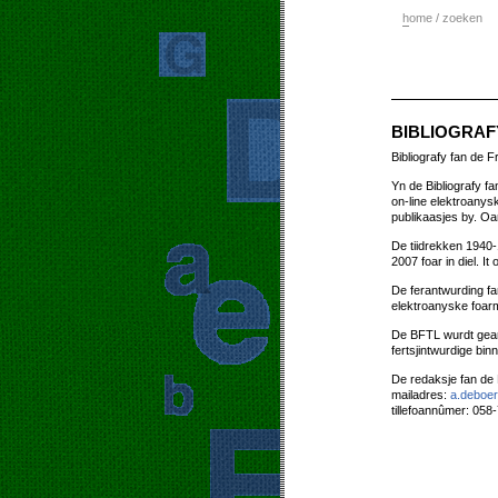
h
ome / zoeken
BIBLIOGRAFY
Bibliografy fan de F
Yn de Bibliografy fa
on-line elektroanys
publikaasjes by. O
De tiidrekken 1940-1
2007 foar in diel. It
De ferantwurding fa
elektroanyske foar
De BFTL wurdt gears
fertsjintwurdige binn
De redaksje fan de B
mailadres:
a.deboer
tillefoannûmer: 058