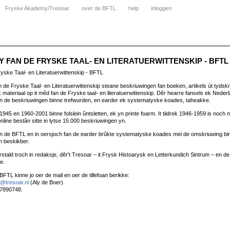
Fryske Akademy/Tresoar
over de BFTL
help
inloggen
 FAN DE FRYSKE TAAL- EN LITERATUERWITTENSKIP - BFTL
ryske Taal- en Literatuerwittenskip - BFTL
n de Fryske Taal- en Literatuerwittenskip steane beskriuwingen fan boeken, artikels út tydskri
k materiaal op it mêd fan de Fryske taal- en literatuerwittenskip. Dêr hearre fansels ek Nede
an de beskriuwingen binne trefwurden, en earder ek systematyske koades, taheakke.
945 en 1960-2001 binne folslein ûntsletten, ek yn printe foarm. It tiidrek 1946-1959 is noch n
 online bestân sitte in lytse 15.000 beskriuwingen yn.
n de BFTL en in oersjoch fan de earder brûkte systematyske koades mei de omskriuwing bin
m beskikber.
tald troch in redaksje, dêr't Tresoar – it Frysk Histoarysk en Letterkundich Sintrum – en 
e.
FTL kinne jo oer de mail en oer de tillefoan berikke:
@tresoar.nl
(Aly de Boer)
-7890748.