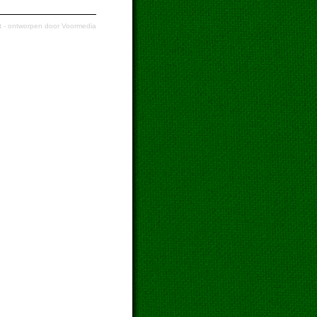
t
- ontworpen door
Voormedia