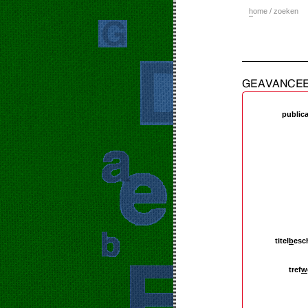
h
ome / zoeken
public
titel
b
esc
tref
w