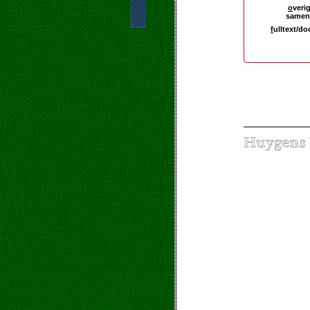
o
verig
samen
f
ulltext/d