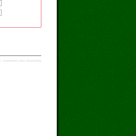
t
- ontworpen door
Voormedia