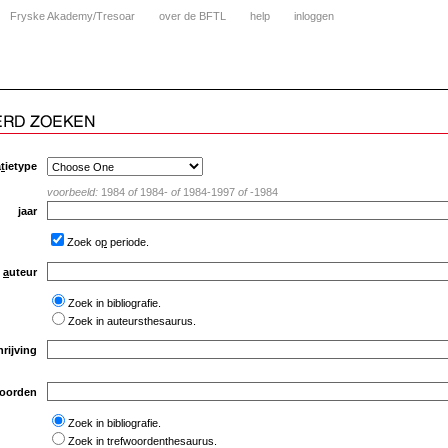
Fryske Akademy/Tresoar
over de BFTL
help
inloggen
a
t
ietype
voorbeeld:
1984
of
1984-
of
1984-1997
of
-1984
j
aar
Zoek o
p
periode.
a
uteur
Zoek in bibliografie.
Zoek in auteursthesaurus.
hrijving
oorden
Zoek in bibliografie.
Zoek in trefwoordenthesaurus.