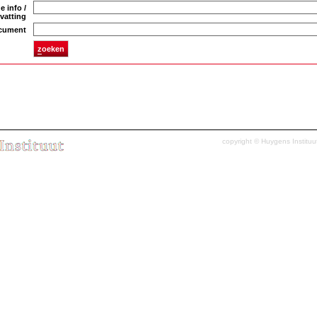
e info /
vatting
ocument
z
oeken
copyright ©
Huygens Instituu