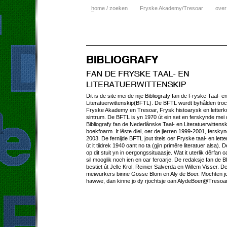
h
ome / zoeken
Fryske Akademy/Tresoar
over
Dit is de site mei de nije Bibliografy fan de Fryske Taal- e
Literatuerwittenskip(BFTL). De BFTL wurdt byhâlden tro
Fryske Akademy en Tresoar, Frysk histoarysk en letterk
sintrum. De BFTL is yn 1970 út ein set en ferskynde mei
Bibliografy fan de Nederlânske Taal- en Literatuerwittens
boekfoarm. It lêste diel, oer de jierren 1999-2001, fersky
2003. De fernijde BFTL jout titels oer Fryske taal- en lett
út it tiidrek 1940 oant no ta (gjin primêre literatuer alsa). D
op dit stuit yn in oergongssituaasje. Wat it uterlik dêrfan o
sil mooglik noch ien en oar feroarje. De redaksje fan de 
bestiet út Jelle Krol, Reinier Salverda en Willem Visser. D
meiwurkers binne Gosse Blom en Aly de Boer. Mochten jo
hawwe, dan kinne jo dy rjochtsje oan AlydeBoer@Tresoar