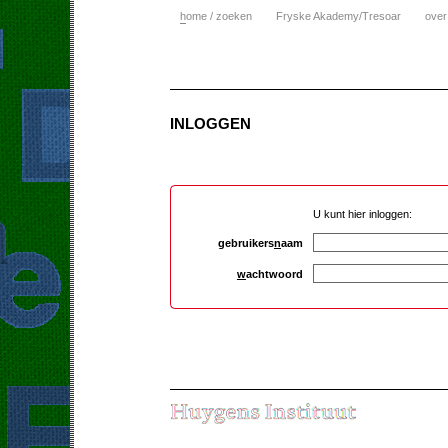
h
ome / zoeken
Fryske Akademy/Tresoar
over
INLOGGEN
U kunt hier inloggen:
gebruikers
n
aam
w
achtwoord