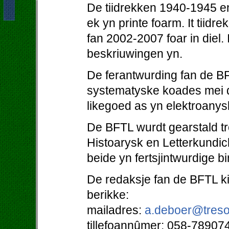
De tiidrekken 1940-1945 en
ek yn printe foarm. It tiidr
fan 2002-2007 foar in diel. 
beskriuwingen yn.
De ferantwurding fan de BF
systematyske koades mei d
likegoed as yn elektroanys
De BFTL wurdt gearstald tro
Histoarysk en Letterkundi
beide yn fertsjintwurdige b
De redaksje fan de BFTL kin
berikke:
mailadres:
a.deboer@treso
tillefoannûmer: 058-78907