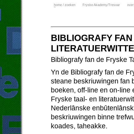
h
ome / zoeken
Fryske Akademy/Tresoar
over
BIBLIOGRAFY FAN
LITERATUERWITTE
Bibliografy fan de Fryske T
Yn de Bibliografy fan de Fr
steane beskriuwingen fan bo
boeken, off-line en on-line
Fryske taal- en literatuerw
Nederlânske enbûtenlânske
beskriuwingen binne trefw
koades, taheakke.