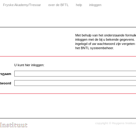
Fryske Akademy/Tresoar
over de BFTL
help
inloggen
Met behulp van het onderstaande formuli
inloggen met de bij u bekende gegevens. 
ingelogd of uw wachtwoord zijn vergeten
het BNTL systeembeheer.
U kunt hier inloggen:
rs
n
aam
twoord
copyright ©
Huygens Instituu