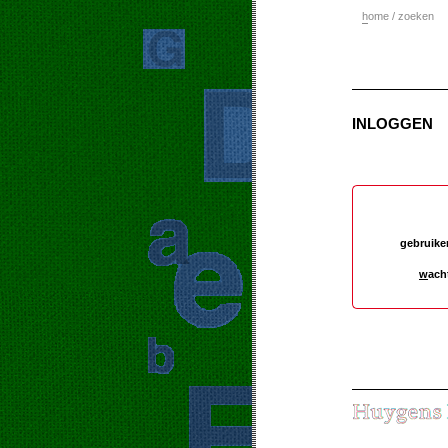
h
ome / zoeken
INLOGGEN
gebruike
w
ach