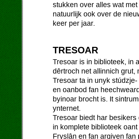
stukken over alles wat me
natuurlijk ook over de nieu
keer per jaar.
TRESOAR
Tresoar is in biblioteek, in
dêrtroch net allinnich grut,
Tresoar ta in unyk stúdzje-
en oanbod fan heechweardi
byinoar brocht is. It sintrum
ynternet.
Tresoar biedt har besiker
in komplete biblioteek oant
Fryslân en fan argiven fan p