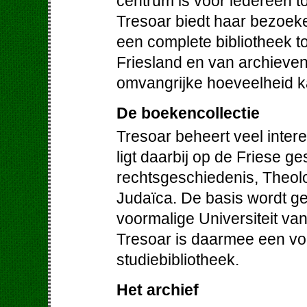
centrum is voor iedereen to
Tresoar biedt haar bezoek
een complete bibliotheek to
Friesland en van archieven 
omvangrijke hoeveelheid ka
De boekencollectie
Tresoar beheert veel inter
ligt daarbij op de Friese ge
rechtsgeschiedenis, Theolog
Judaïca. De basis wordt g
voormalige Universiteit va
Tresoar is daarmee een vo
studiebibliotheek.
Het archief