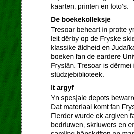
kaarten, printen en foto’s.
De boekekolleksje
Tresoar beheart in protte 
leit dêrby op de Fryske skie
klassike âldheid en Judaïk
boeken fan de eardere Univer
Fryslân. Tresoar is dêrmei 
stúdzjebiblioteek.
It argyf
Yn spesjale depots bewarre
Dat materiaal komt fan Frys
Fierder wurde ek argiven fa
bedriuwen, skriuwers en en
samling hânskriften en man