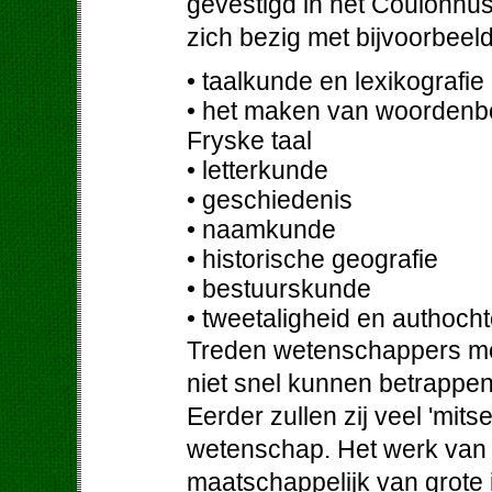
gevestigd in het Coulonh
zich bezig met bijvoorbeel
• taalkunde en lexikografie
• het maken van woordenb
Fryske taal
• letterkunde
• geschiedenis
• naamkunde
• historische geografie
• bestuurskunde
• tweetaligheid en authoch
Treden wetenschappers met
niet snel kunnen betrappe
Eerder zullen zij veel 'mit
wetenschap. Het werk van 
maatschappelijk van grote 