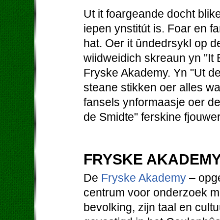
Ut it foargeande docht blik
iepen ynstitút is. Foar en f
hat. Oer it ûndedrsykl op
wiidweidich skreaun yn "It B
Fryske Akademy. Yn "Ut d
steane stikken oer alles wa
fansels ynformaasje oer de 
de Smidte" ferskine fjouwer k
FRYSKE AKADEM
De
Fryske Akademy
– opge
centrum voor onderzoek met
bevolking, zijn taal en cultu