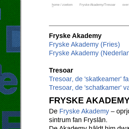
h
ome / zoeken
Fryske Akademy/Tresoar
over
Fryske Akademy
Fryske Akademy (Fries)
Fryske Akademy (Nederla
Tresoar
Tresoar, de 'skatkeamer' f
Tresoar, de 'schatkamer' v
FRYSKE AKADEM
De
Fryske Akademy
– oprjo
sintrum fan Fryslân.
De Akademy hâldt him dwaa