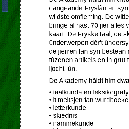
oangeande Fryslân en syn b
wiidste omfieming. De wit
bringe al hast 70 jier alles
kaart. De Fryske taal, de 
ûnderwerpen dêr't ûndersy
de jierren fan syn bestean
tûzenen artikels en in grut
ljocht jûn.
De Akademy hâldt him dwa
• taalkunde en leksikografy
• it meitsjen fan wurdboeke
• letterkunde
• skiednis
• nammekunde