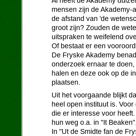
Al heeft de Akademy duizen
mensen zijn de Akademy-ak
de afstand van 'de wetens
groot zijn? Zouden de wet
uitspraken te weifelend ov
Of bestaat er een vooroordee
De Fryske Akademy benader
onderzoek ernaar te doen, 
halen en deze ook op de i
plaatsen.
Uit het voorgaande blijkt 
heel open instituut is. Voo
die er interesse voor heeft
hun weg o.a. in "It Beaken"
In "Ut de Smidte fan de F