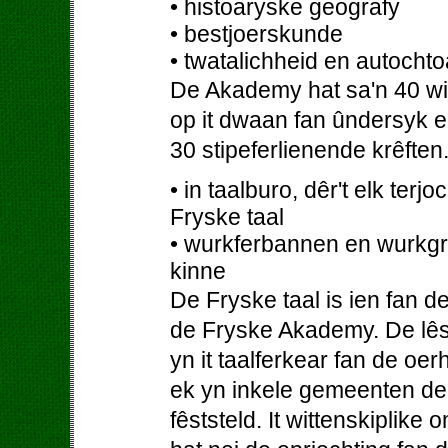
• histoaryske geografy
• bestjoerskunde
• twatalichheid en autocht
De Akademy hat sa'n 40 witt
op it dwaan fan ûndersyk en
30 stipeferlienende krêfte
• in taalburo, dêr't elk ter
Fryske taal
• wurkferbannen en wurkgr
kinne
De Fryske taal is ien fan 
de Fryske Akademy. De lêste
yn it taalferkear fan de oe
ek yn inkele gemeenten de 
fêststeld. It wittenskiplike