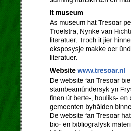
It museum
As museum hat Tresoar perm
Troelstra, Nynke van Hicht
literatuer. Troch it jier hi
eksposysje makke oer ûnde
literatuer.
Website
www.tresoar.nl
De website fan Tresoar bie
stambeamûndersyk yn Frys
finen út berte-, houliks- en
gemeenten byhâlden binne
De website fan Tresoar hat
bio- en bibliografysk mater