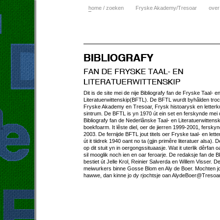
h
ome / zoeken
Fryske Akademy/Tresoar
over
Dit is de site mei de nije Bibliografy fan de Fryske Taal- e
Literatuerwittenskip(BFTL). De BFTL wurdt byhâlden tro
Fryske Akademy en Tresoar, Frysk histoarysk en letterk
sintrum. De BFTL is yn 1970 út ein set en ferskynde mei
Bibliografy fan de Nederlânske Taal- en Literatuerwittens
boekfoarm. It lêste diel, oer de jierren 1999-2001, fersky
2003. De fernijde BFTL jout titels oer Fryske taal- en lett
út it tiidrek 1940 oant no ta (gjin primêre literatuer alsa). D
op dit stuit yn in oergongssituaasje. Wat it uterlik dêrfan o
sil mooglik noch ien en oar feroarje. De redaksje fan de 
bestiet út Jelle Krol, Reinier Salverda en Willem Visser. D
meiwurkers binne Gosse Blom en Aly de Boer. Mochten jo
hawwe, dan kinne jo dy rjochtsje oan AlydeBoer@Tresoar