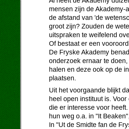
Al heeft de Akademy duizen
mensen zijn de Akademy-ak
de afstand van 'de wetens
groot zijn? Zouden de wet
uitspraken te weifelend ov
Of bestaat er een vooroordee
De Fryske Akademy benader
onderzoek ernaar te doen, 
halen en deze ook op de i
plaatsen.
Uit het voorgaande blijkt 
heel open instituut is. Voo
die er interesse voor heeft
hun weg o.a. in "It Beaken"
In "Ut de Smidte fan de F