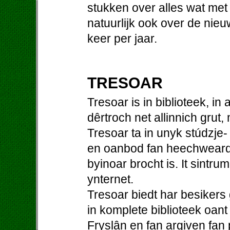
stukken over alles wat me
natuurlijk ook over de nieu
keer per jaar.
TRESOAR
Tresoar is in biblioteek, in
dêrtroch net allinnich grut,
Tresoar ta in unyk stúdzje-
en oanbod fan heechweardi
byinoar brocht is. It sintrum
ynternet.
Tresoar biedt har besiker
in komplete biblioteek oant
Fryslân en fan argiven fan p