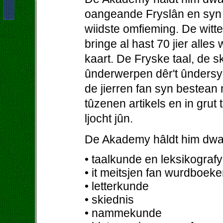
oangeande Fryslân en syn b
wiidste omfieming. De wit
bringe al hast 70 jier alles
kaart. De Fryske taal, de 
ûnderwerpen dêr't ûndersy
de jierren fan syn bestean
tûzenen artikels en in grut
ljocht jûn.
De Akademy hâldt him dwa
• taalkunde en leksikografy
• it meitsjen fan wurdboeke
• letterkunde
• skiednis
• nammekunde