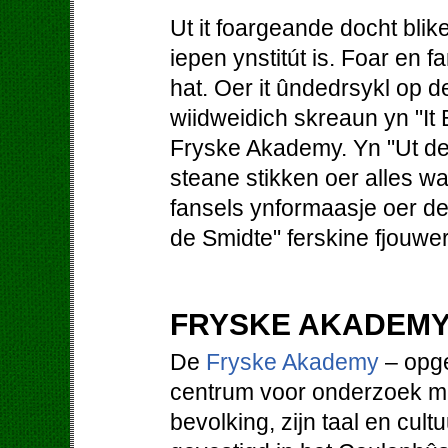
Ut it foargeande docht blik
iepen ynstitút is. Foar en f
hat. Oer it ûndedrsykl op
wiidweidich skreaun yn "It B
Fryske Akademy. Yn "Ut d
steane stikken oer alles wa
fansels ynformaasje oer de 
de Smidte" ferskine fjouwer k
FRYSKE AKADEM
De
Fryske Akademy
– opge
centrum voor onderzoek met
bevolking, zijn taal en cultu