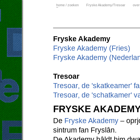
h
ome / zoeken
Fryske Akademy/Tresoar
over
Fryske Akademy
Fryske Akademy (Fries)
Fryske Akademy (Nederla
Tresoar
Tresoar, de 'skatkeamer' f
Tresoar, de 'schatkamer' v
FRYSKE AKADEM
De
Fryske Akademy
– oprjo
sintrum fan Fryslân.
De Akademy hâldt him dwaa