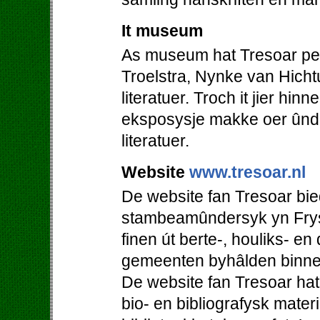
It museum
As museum hat Tresoar perm
Troelstra, Nynke van Hicht
literatuer. Troch it jier hi
eksposysje makke oer ûnde
literatuer.
Website
www.tresoar.nl
De website fan Tresoar bie
stambeamûndersyk yn Frys
finen út berte-, houliks- en
gemeenten byhâlden binne
De website fan Tresoar hat
bio- en bibliografysk mater