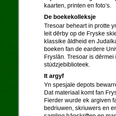
kaarten, printen en foto’s.
De boekekolleksje
Tresoar beheart in protte 
leit dêrby op de Fryske skie
klassike âldheid en Judaïk
boeken fan de eardere Univer
Fryslân. Tresoar is dêrmei 
stúdzjebiblioteek.
It argyf
Yn spesjale depots bewarre
Dat materiaal komt fan Frys
Fierder wurde ek argiven fa
bedriuwen, skriuwers en en
samling hânskriften en man