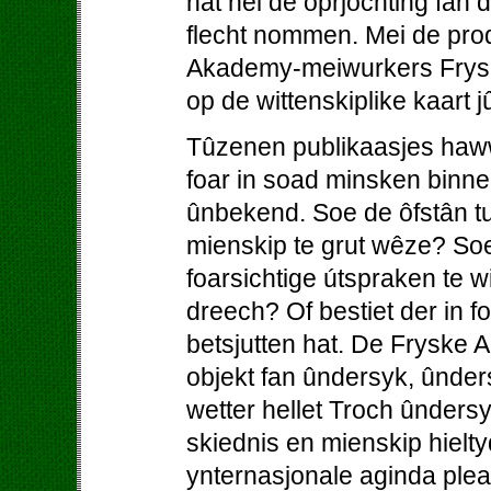
hat nei de oprjochting fan
flecht nommen. Mei de prod
Akademy-meiwurkers Fryslâ
op de wittenskiplike kaart j
Tûzenen publikaasjes haw
foar in soad minsken binne
ûnbekend. Soe de ôfstân tu
mienskip te grut wêze? So
foarsichtige útspraken te w
dreech? Of bestiet der in foa
betsjutten hat. De Fryske A
objekt fan ûndersyk, ûnder
wetter hellet Troch ûnders
skiednis en mienskip hielty
ynternasjonale aginda pleat