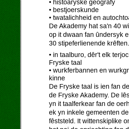
• histoaryske geografy
• bestjoerskunde
• twatalichheid en autocht
De Akademy hat sa'n 40 witt
op it dwaan fan ûndersyk en
30 stipeferlienende krêfte
• in taalburo, dêr't elk ter
Fryske taal
• wurkferbannen en wurkgr
kinne
De Fryske taal is ien fan 
de Fryske Akademy. De lêste
yn it taalferkear fan de oe
ek yn inkele gemeenten de 
fêststeld. It wittenskiplike