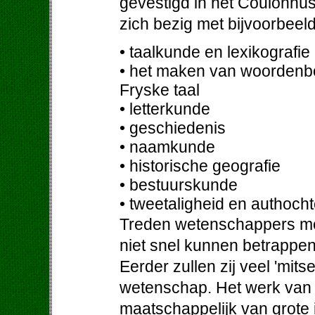
gevestigd in het Coulonh
zich bezig met bijvoorbeel
• taalkunde en lexikografie
• het maken van woordenb
Fryske taal
• letterkunde
• geschiedenis
• naamkunde
• historische geografie
• bestuurskunde
• tweetaligheid en authoch
Treden wetenschappers met
niet snel kunnen betrappe
Eerder zullen zij veel 'mit
wetenschap. Het werk van 
maatschappelijk van grote 