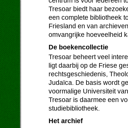
centrum is voor iedereen to
Tresoar biedt haar bezoek
een complete bibliotheek to
Friesland en van archieven 
omvangrijke hoeveelheid ka
De boekencollectie
Tresoar beheert veel inter
ligt daarbij op de Friese ge
rechtsgeschiedenis, Theolog
Judaïca. De basis wordt g
voormalige Universiteit va
Tresoar is daarmee een vo
studiebibliotheek.
Het archief