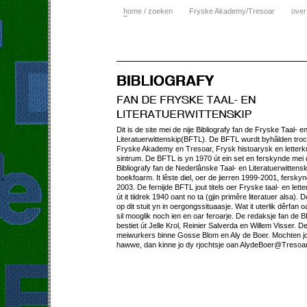
h
ome / zoeken
Fryske Akademy/Tresoar
over
Dit is de site mei de nije Bibliografy fan de Fryske Taal- e
Literatuerwittenskip(BFTL). De BFTL wurdt byhâlden tro
Fryske Akademy en Tresoar, Frysk histoarysk en letterk
sintrum. De BFTL is yn 1970 út ein set en ferskynde mei
Bibliografy fan de Nederlânske Taal- en Literatuerwittens
boekfoarm. It lêste diel, oer de jierren 1999-2001, fersky
2003. De fernijde BFTL jout titels oer Fryske taal- en lett
út it tiidrek 1940 oant no ta (gjin primêre literatuer alsa). D
op dit stuit yn in oergongssituaasje. Wat it uterlik dêrfan o
sil mooglik noch ien en oar feroarje. De redaksje fan de 
bestiet út Jelle Krol, Reinier Salverda en Willem Visser. D
meiwurkers binne Gosse Blom en Aly de Boer. Mochten jo
hawwe, dan kinne jo dy rjochtsje oan AlydeBoer@Tresoar