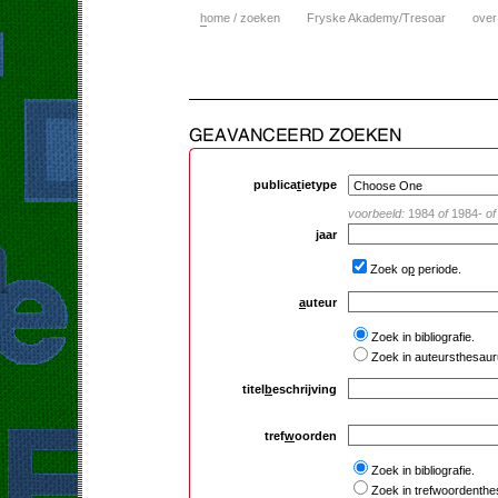
h
ome / zoeken
Fryske Akademy/Tresoar
over
publica
t
ietype
voorbeeld:
1984
of
1984-
of
j
aar
Zoek o
p
periode.
a
uteur
Zoek in bibliografie.
Zoek in auteursthesaur
titel
b
eschrijving
tref
w
oorden
Zoek in bibliografie.
Zoek in trefwoordenthe