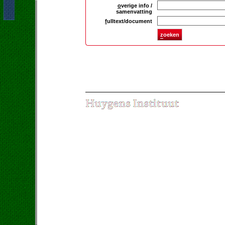
o
verige info /
samenvatting
f
ulltext/document
z
oeken