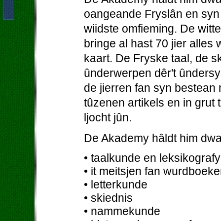
oangeande Fryslân en syn b
wiidste omfieming. De wit
bringe al hast 70 jier alles
kaart. De Fryske taal, de 
ûnderwerpen dêr't ûndersy
de jierren fan syn bestean
tûzenen artikels en in grut
ljocht jûn.
De Akademy hâldt him dwa
• taalkunde en leksikografy
• it meitsjen fan wurdboeke
• letterkunde
• skiednis
• nammekunde