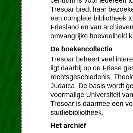
centrum is voor iedereen to
Tresoar biedt haar bezoek
een complete bibliotheek to
Friesland en van archieven 
omvangrijke hoeveelheid ka
De boekencollectie
Tresoar beheert veel inter
ligt daarbij op de Friese ge
rechtsgeschiedenis, Theolog
Judaïca. De basis wordt g
voormalige Universiteit va
Tresoar is daarmee een vo
studiebibliotheek.
Het archief