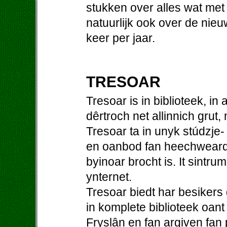
stukken over alles wat me
natuurlijk ook over de nieu
keer per jaar.
TRESOAR
Tresoar is in biblioteek, in
dêrtroch net allinnich grut,
Tresoar ta in unyk stúdzje-
en oanbod fan heechweardi
byinoar brocht is. It sintrum
ynternet.
Tresoar biedt har besiker
in komplete biblioteek oant
Fryslân en fan argiven fan p