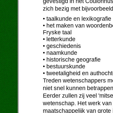
gevestigd in het Coulonh
zich bezig met bijvoorbeel
• taalkunde en lexikografie
• het maken van woordenb
Fryske taal
• letterkunde
• geschiedenis
• naamkunde
• historische geografie
• bestuurskunde
• tweetaligheid en authoch
Treden wetenschappers met
niet snel kunnen betrappe
Eerder zullen zij veel 'mit
wetenschap. Het werk van 
maatschappelijk van grote 