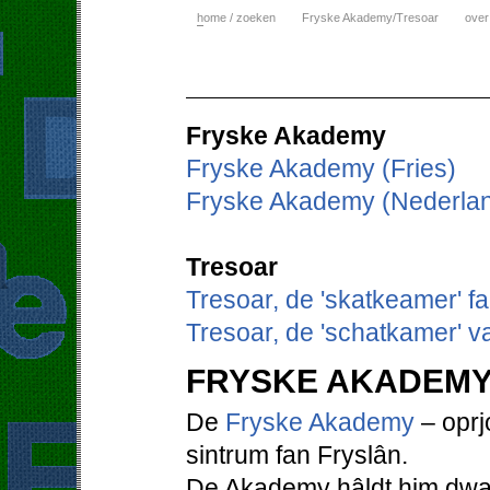
h
ome / zoeken
Fryske Akademy/Tresoar
over
Fryske Akademy
Fryske Akademy (Fries)
Fryske Akademy (Nederla
Tresoar
Tresoar, de 'skatkeamer' f
Tresoar, de 'schatkamer' v
FRYSKE AKADEM
De
Fryske Akademy
– oprjo
sintrum fan Fryslân.
De Akademy hâldt him dwaa