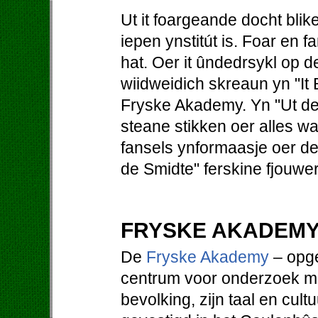
Ut it foargeande docht blik
iepen ynstitút is. Foar en f
hat. Oer it ûndedrsykl op
wiidweidich skreaun yn "It B
Fryske Akademy. Yn "Ut d
steane stikken oer alles wa
fansels ynformaasje oer de 
de Smidte" ferskine fjouwer k
FRYSKE AKADEM
De
Fryske Akademy
– opge
centrum voor onderzoek met
bevolking, zijn taal en cultu