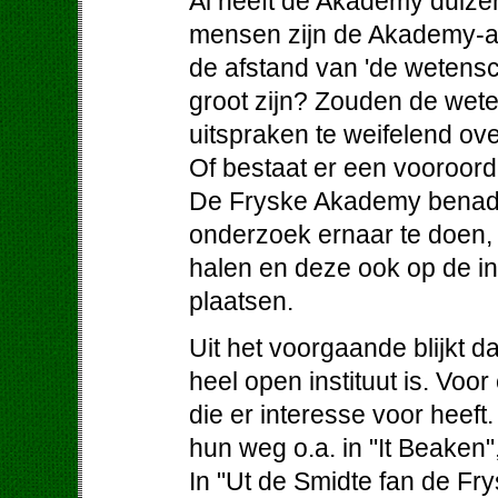
Al heeft de Akademy duizen
mensen zijn de Akademy-ak
de afstand van 'de wetens
groot zijn? Zouden de wet
uitspraken te weifelend ov
Of bestaat er een vooroordee
De Fryske Akademy benader
onderzoek ernaar te doen, 
halen en deze ook op de i
plaatsen.
Uit het voorgaande blijkt 
heel open instituut is. Voo
die er interesse voor heeft
hun weg o.a. in "It Beaken"
In "Ut de Smidte fan de F