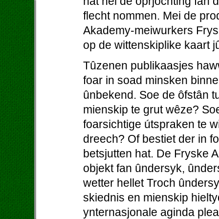
hat nei de oprjochting fan
flecht nommen. Mei de prod
Akademy-meiwurkers Fryslâ
op de wittenskiplike kaart j
Tûzenen publikaasjes haw
foar in soad minsken binne
ûnbekend. Soe de ôfstân tu
mienskip te grut wêze? So
foarsichtige útspraken te w
dreech? Of bestiet der in foa
betsjutten hat. De Fryske A
objekt fan ûndersyk, ûnder
wetter hellet Troch ûnders
skiednis en mienskip hielty
ynternasjonale aginda pleat