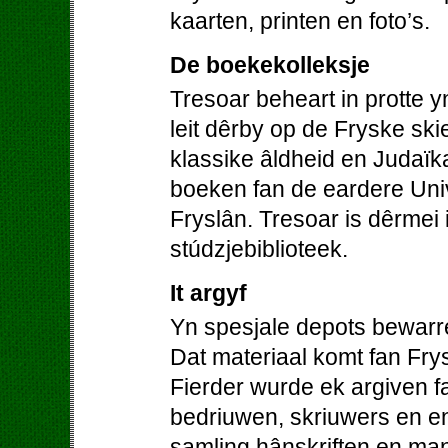
kaarten, printen en foto’s.
De boekekolleksje
Tresoar beheart in protte 
leit dêrby op de Fryske skie
klassike âldheid en Judaïk
boeken fan de eardere Univer
Fryslân. Tresoar is dêrmei 
stúdzjebiblioteek.
It argyf
Yn spesjale depots bewarre
Dat materiaal komt fan Frys
Fierder wurde ek argiven fa
bedriuwen, skriuwers en en
samling hânskriften en man