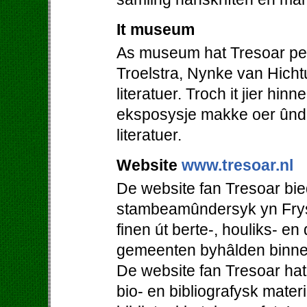
It museum
As museum hat Tresoar perm
Troelstra, Nynke van Hicht
literatuer. Troch it jier hi
eksposysje makke oer ûnde
literatuer.
Website
www.tresoar.nl
De website fan Tresoar bie
stambeamûndersyk yn Frys
finen út berte-, houliks- en
gemeenten byhâlden binne
De website fan Tresoar hat
bio- en bibliografysk mater