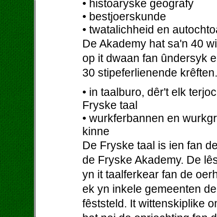
• histoaryske geografy
• bestjoerskunde
• twatalichheid en autocht
De Akademy hat sa'n 40 witt
op it dwaan fan ûndersyk en
30 stipeferlienende krêfte
• in taalburo, dêr't elk ter
Fryske taal
• wurkferbannen en wurkgr
kinne
De Fryske taal is ien fan 
de Fryske Akademy. De lêste
yn it taalferkear fan de oe
ek yn inkele gemeenten de 
fêststeld. It wittenskiplike