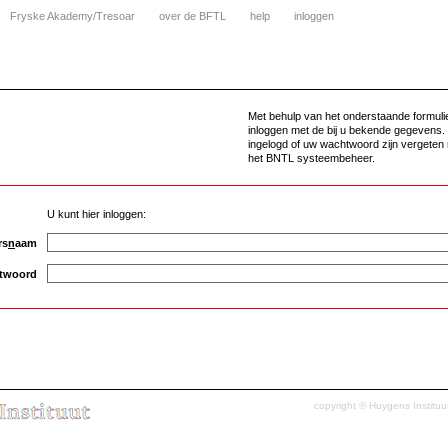
Fryske Akademy/Tresoar
over de BFTL
help
inloggen
Met behulp van het onderstaande formuli
inloggen met de bij u bekende gegevens. 
ingelogd of uw wachtwoord zijn vergeten
het BNTL systeembeheer.
U kunt hier inloggen:
rs
n
aam
twoord
copyright ©
Huygens Instituu