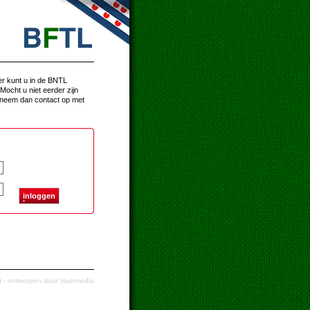
er kunt u in de BNTL
Mocht u niet eerder zijn
 neem dan contact op met
i
nloggen
t
- ontworpen door
Voormedia