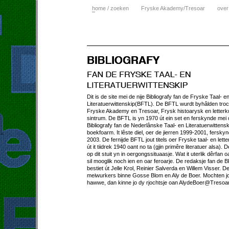
h
ome / zoeken
Fryske Akademy/Tresoar
over
Dit is de site mei de nije Bibliografy fan de Fryske Taal- e
Literatuerwittenskip(BFTL). De BFTL wurdt byhâlden tro
Fryske Akademy en Tresoar, Frysk histoarysk en letterk
sintrum. De BFTL is yn 1970 út ein set en ferskynde mei
Bibliografy fan de Nederlânske Taal- en Literatuerwittens
boekfoarm. It lêste diel, oer de jierren 1999-2001, fersky
2003. De fernijde BFTL jout titels oer Fryske taal- en lett
út it tiidrek 1940 oant no ta (gjin primêre literatuer alsa). D
op dit stuit yn in oergongssituaasje. Wat it uterlik dêrfan o
sil mooglik noch ien en oar feroarje. De redaksje fan de 
bestiet út Jelle Krol, Reinier Salverda en Willem Visser. D
meiwurkers binne Gosse Blom en Aly de Boer. Mochten jo
hawwe, dan kinne jo dy rjochtsje oan AlydeBoer@Tresoar