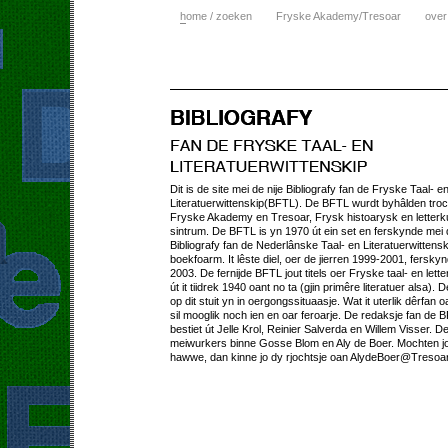
h
ome / zoeken
Fryske Akademy/Tresoar
over
Dit is de site mei de nije Bibliografy fan de Fryske Taal- e
Literatuerwittenskip(BFTL). De BFTL wurdt byhâlden tro
Fryske Akademy en Tresoar, Frysk histoarysk en letterk
sintrum. De BFTL is yn 1970 út ein set en ferskynde mei
Bibliografy fan de Nederlânske Taal- en Literatuerwittens
boekfoarm. It lêste diel, oer de jierren 1999-2001, fersky
2003. De fernijde BFTL jout titels oer Fryske taal- en lett
út it tiidrek 1940 oant no ta (gjin primêre literatuer alsa). D
op dit stuit yn in oergongssituaasje. Wat it uterlik dêrfan o
sil mooglik noch ien en oar feroarje. De redaksje fan de 
bestiet út Jelle Krol, Reinier Salverda en Willem Visser. D
meiwurkers binne Gosse Blom en Aly de Boer. Mochten jo
hawwe, dan kinne jo dy rjochtsje oan AlydeBoer@Tresoar