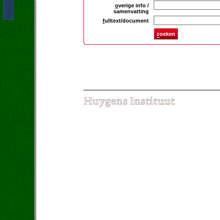
o
verige info /
samenvatting
f
ulltext/document
z
oeken