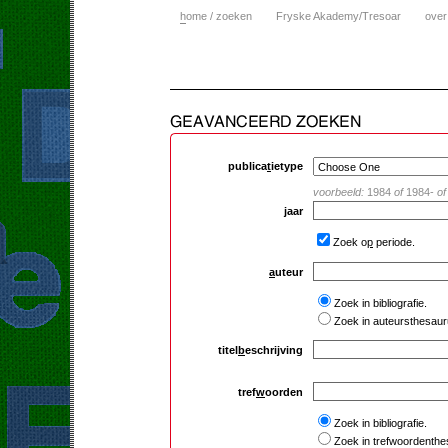
h
ome / zoeken
Fryske Akademy/Tresoar
over
publica
t
ietype
voorbeeld:
1984
of
1984-
of
j
aar
Zoek o
p
periode.
a
uteur
Zoek in bibliografie.
Zoek in auteursthesaur
titel
b
eschrijving
tref
w
oorden
Zoek in bibliografie.
Zoek in trefwoordenthe