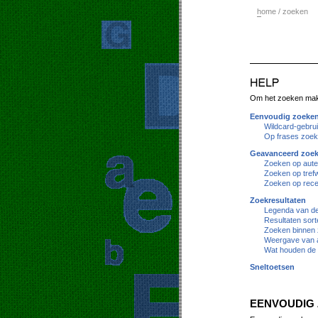
h
ome / zoeken
Om het zoeken makke
Eenvoudig zoeke
Wildcard-gebru
Op frases zoe
Geavanceerd zoe
Zoeken op aute
Zoeken op tref
Zoeken op rece
Zoekresultaten
Legenda van de 
Resultaten sort
Zoeken binnen 
Weergave van a
Wat houden de 
Sneltoetsen
EENVOUDIG