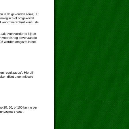
en in de gevonden items). U
hronologisch of omgekeerd
t woord verschijnt kunt u de
zaak even verder te kijken
ksen vooralsnog bovenaan de
2008 worden omgezet in het
 resultaat op”. Hierbij
oeken dient u een nieuwe
p 20, 50, of 100 kunt u per
ge pagina´s gaan.