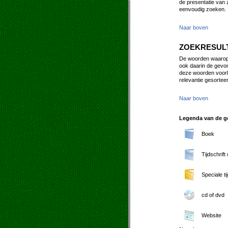
de presentatie van 
eenvoudig zoeken.
Naar boven
ZOEKRESUL
De woorden waarop u
ook daarin de gevon
deze woorden voork
relevantie gesorteerd
Naar boven
Legenda van de ge
Boek
Tijdschrift
Speciale ti
cd of dvd
Website