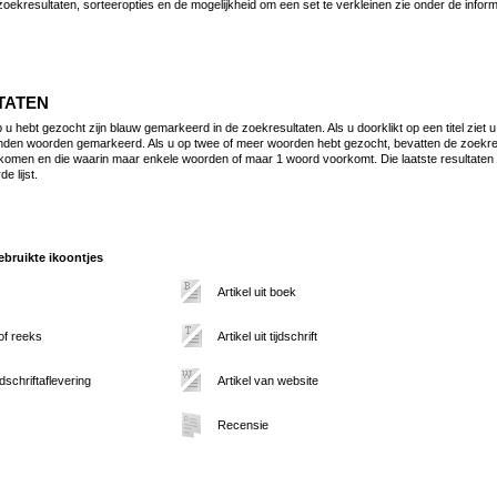
zoekresultaten, sorteeropties en de mogelijkheid om een set te verkleinen zie onder de infor
TATEN
 hebt gezocht zijn blauw gemarkeerd in de zoekresultaten. Als u doorklikt op een titel ziet u
den woorden gemarkeerd. Als u op twee of meer woorden hebt gezocht, bevatten de zoekresul
omen en die waarin maar enkele woorden of maar 1 woord voorkomt. Die laatste resultaten
e lijst.
bruikte ikoontjes
Artikel uit boek
 of reeks
Artikel uit tijdschrift
jdschriftaflevering
Artikel van website
Recensie