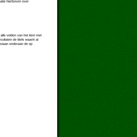
matie hierboven over
 alle velden van het item met
taten de titels waarin al
 staan onderaan de op