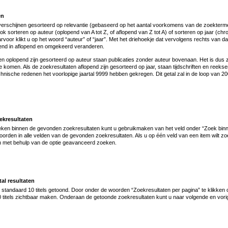
en
verschijnen gesorteerd op relevantie (gebaseerd op het aantal voorkomens van de zoekterm
ook sorteren op auteur (oplopend van A tot Z, of aflopend van Z tot A) of sorteren op jaar (c
rvoor klikt u op het woord “auteur” of “jaar”. Met het driehoekje dat vervolgens rechts van da
pend in aflopend en omgekeerd veranderen.
en oplopend zijn gesorteerd op auteur staan publicaties zonder auteur bovenaan. Het is dus 
 te komen. Als de zoekresultaten aflopend zijn gesorteerd op jaar, staan tijdschriften en ree
technische redenen het voorlopige jaartal 9999 hebben gekregen. Dit getal zal in de loop van 
ekresultaten
oeken binnen de gevonden zoekresultaten kunt u gebruikmaken van het veld onder “Zoek binnen
orden in alle velden van de gevonden zoekresultaten. Als u op één veld van een item wilt z
en met behulp van de optie geavanceerd zoeken.
al resultaten
tandaard 10 titels getoond. Door onder de woorden “Zoekresultaten per pagina” te klikken o
0 titels zichtbaar maken. Onderaan de getoonde zoekresultaten kunt u naar volgende en vori