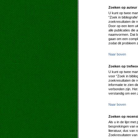
Zoeken op auteur
U kunt op twee mani
“Zoek in bibliografi
zoekresultaten de 
Door op een item uit 
alle publicaties di
naamvormen. Dat be
gaan om een complee
zodat dit probleem 
Naar boven
Zoeken op trefwo
U kunt op twee mani
voor “Zoek in biblio
zoekresultaten de re
informatie te zien d
verbonden zijn. Het
verstandig om een z
Naar boven
Zoeken op recens
Als u in de lijst me
besprekingen van we
literatuur, dus van
Zoekresultaten van 