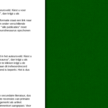
eursveld. Kiest u voor
, dan krijgt u als
nformatie staat een link naar
an onder verschillende
alle publicaties” moet
auteursthesaurus opschonen
in het auteursveld. Kiest u
saurus”, dan krijgt u als
te klikken krijgt u de
e aan dit trefwoordrecord
end is beperkt. Het is dus
n secundaire literatuur, dus
te recensies van primaire
emerkt als artikel.
binnenkort aangepast. Voor