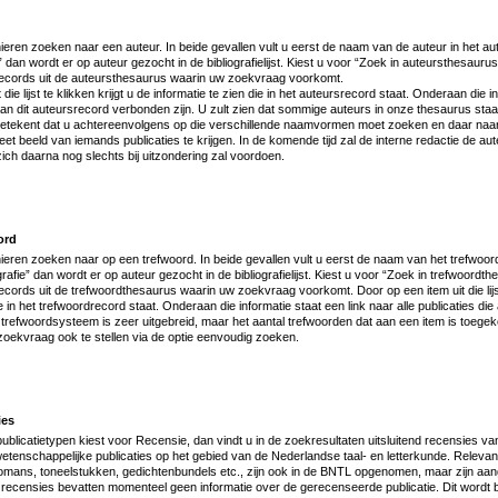
eren zoeken naar een auteur. In beide gevallen vult u eerst de naam van de auteur in het aut
e” dan wordt er op auteur gezocht in de bibliografielijst. Kiest u voor “Zoek in auteursthesaurus”
records uit de auteursthesaurus waarin uw zoekvraag voorkomt.
die lijst te klikken krijgt u de informatie te zien die in het auteursrecord staat. Onderaan die i
e aan dit auteursrecord verbonden zijn. U zult zien dat sommige auteurs in onze thesaurus sta
tekent dat u achtereenvolgens op die verschillende naamvormen moet zoeken en daar naar “
t beeld van iemands publicaties te krijgen. In de komende tijd zal de interne redactie de 
zich daarna nog slechts bij uitzondering zal voordoen.
ord
eren zoeken naar op een trefwoord. In beide gevallen vult u eerst de naam van het trefwoord 
grafie” dan wordt er op auteur gezocht in de bibliografielijst. Kiest u voor “Zoek in trefwoordthe
cords uit de trefwoordthesaurus waarin uw zoekvraag voorkomt. Door op een item uit die lijst 
ie in het trefwoordrecord staat. Onderaan die informatie staat een link naar alle publicaties di
 trefwoordsysteem is zeer uitgebreid, maar het aantal trefwoorden dat aan een item is toegek
oekvraag ook te stellen via de optie eenvoudig zoeken.
ies
t publicatietypen kiest voor Recensie, dan vindt u in de zoekresultaten uitsluitend recensies va
tenschappelijke publicaties op het gebied van de Nederlandse taal- en letterkunde. Relevan
 romans, toneelstukken, gedichtenbundels etc., zijn ook in de BNTL opgenomen, maar zijn aang
recensies bevatten momenteel geen informatie over de gerecenseerde publicatie. Dit wordt 