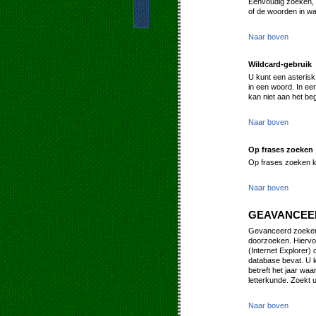
Eenvoudig zoeken, i
of de woorden in wa
Naar boven
Wildcard-gebruik
U kunt een asterisk
in een woord. In ee
kan niet aan het be
Naar boven
Op frases zoeken
Op frases zoeken k
Naar boven
GEAVANCEE
Gevanceerd zoeken 
doorzoeken. Hiervo
(Internet Explorer) 
database bevat. U k
betreft het jaar waa
letterkunde. Zoekt u
Naar boven