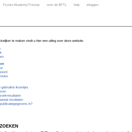
Fryske Akademy/Tresoar
over de BFTL
help
inloggen
lijker te maken vindt u hier een uitleg over deze website.
n
ik
ken
ken
ur
woord
nsies
gebruikte ikoontjes
eren
zoekresultaten
antal resultaten
publicatiegegevens in?
 ZOEKEN