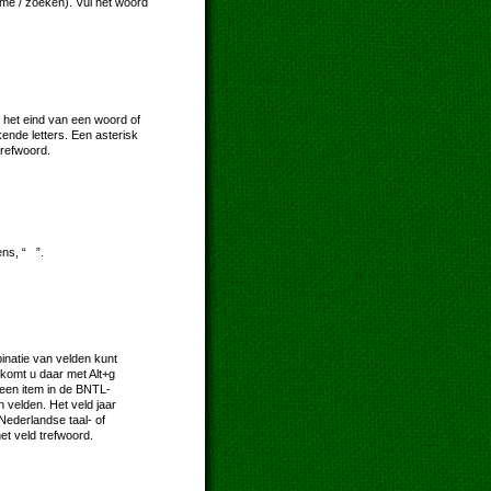
ome / zoeken). Vul het woord
 het eind van een woord of
kende letters. Een asterisk
trefwoord.
ns, “ ”.
natie van velden kunt
komt u daar met Alt+g
e een item in de BNTL-
 velden. Het veld jaar
 Nederlandse taal- of
et veld trefwoord.