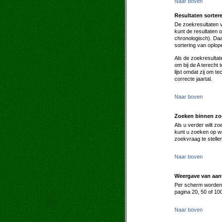
Naar boven
Resultaten sorter
De zoekresultaten 
kunt de resultaten 
chronologisch). Daa
sortering van oplo
Als de zoekresultat
om bij de A terecht
lijst omdat zij om 
correcte jaartal.
Naar boven
Zoeken binnen zo
Als u verder wilt z
kunt u zoeken op wo
zoekvraag te stell
Naar boven
Weergave van aant
Per scherm worden s
pagina 20, 50 of 10
Naar boven