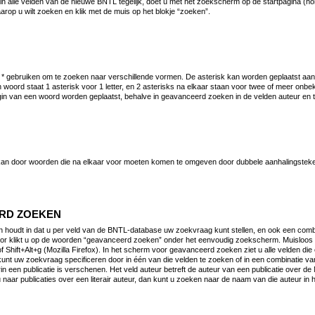
n alle velden van de nieuwe BNTL tegelijk, doet u met het zoekscherm op de startpagina (h
arop u wilt zoeken en klik met de muis op het blokje “zoeken”.
 * gebruiken om te zoeken naar verschillende vormen. De asterisk kan worden geplaatst aan
n woord staat 1 asterisk voor 1 letter, en 2 asterisks na elkaar staan voor twee of meer onbe
gin van een woord worden geplaatst, behalve in geavanceerd zoeken in de velden auteur en 
an door woorden die na elkaar voor moeten komen te omgeven door dubbele aanhalingsteke
RD ZOEKEN
houdt in dat u per veld van de BNTL-database uw zoekvraag kunt stellen, en ook een combi
or klikt u op de woorden “geavanceerd zoeken” onder het eenvoudig zoekscherm. Muisloos 
of Shift+Alt+g (Mozilla Firefox). In het scherm voor geavanceerd zoeken ziet u alle velden di
unt uw zoekvraag specificeren door in één van die velden te zoeken of in een combinatie van
rin een publicatie is verschenen. Het veld auteur betreft de auteur van een publicatie over de
 naar publicaties over een literair auteur, dan kunt u zoeken naar de naam van die auteur in h