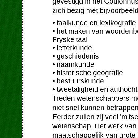
gevestigd in het Coulonh
zich bezig met bijvoorbeel
• taalkunde en lexikografie
• het maken van woordenb
Fryske taal
• letterkunde
• geschiedenis
• naamkunde
• historische geografie
• bestuurskunde
• tweetaligheid en authoch
Treden wetenschappers met
niet snel kunnen betrappe
Eerder zullen zij veel 'mit
wetenschap. Het werk van 
maatschappelijk van grote 