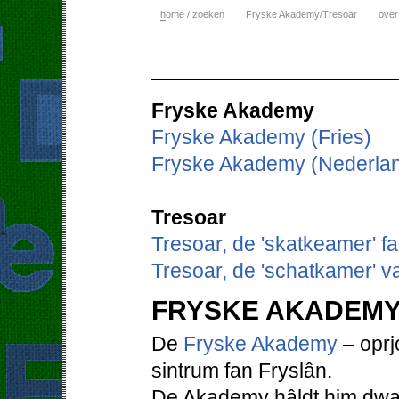
h
ome / zoeken
Fryske Akademy/Tresoar
over
Fryske Akademy
Fryske Akademy (Fries)
Fryske Akademy (Nederla
Tresoar
Tresoar, de 'skatkeamer' f
Tresoar, de 'schatkamer' v
FRYSKE AKADEM
De
Fryske Akademy
– oprjo
sintrum fan Fryslân.
De Akademy hâldt him dwaa