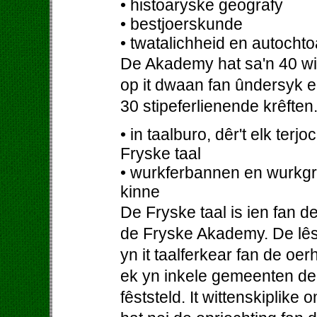
• histoaryske geografy
• bestjoerskunde
• twatalichheid en autocht
De Akademy hat sa'n 40 witt
op it dwaan fan ûndersyk en
30 stipeferlienende krêfte
• in taalburo, dêr't elk ter
Fryske taal
• wurkferbannen en wurkgr
kinne
De Fryske taal is ien fan 
de Fryske Akademy. De lêste
yn it taalferkear fan de oe
ek yn inkele gemeenten de 
fêststeld. It wittenskiplike