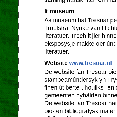
It museum
As museum hat Tresoar perm
Troelstra, Nynke van Hicht
literatuer. Troch it jier hi
eksposysje makke oer ûnde
literatuer.
Website
www.tresoar.nl
De website fan Tresoar bie
stambeamûndersyk yn Frys
finen út berte-, houliks- en
gemeenten byhâlden binne
De website fan Tresoar hat
bio- en bibliografysk mater