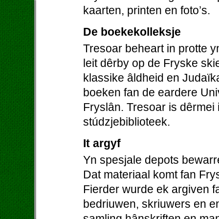
kaarten, printen en foto’s.
De boekekolleksje
Tresoar beheart in protte 
leit dêrby op de Fryske skie
klassike âldheid en Judaïk
boeken fan de eardere Univer
Fryslân. Tresoar is dêrmei 
stúdzjebiblioteek.
It argyf
Yn spesjale depots bewarre
Dat materiaal komt fan Frys
Fierder wurde ek argiven fa
bedriuwen, skriuwers en en
samling hânskriften en man