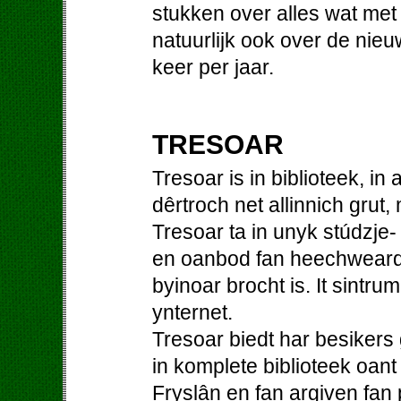
stukken over alles wat me
natuurlijk ook over de nieu
keer per jaar.
TRESOAR
Tresoar is in biblioteek, in
dêrtroch net allinnich grut,
Tresoar ta in unyk stúdzje-
en oanbod fan heechweardi
byinoar brocht is. It sintrum
ynternet.
Tresoar biedt har besiker
in komplete biblioteek oant
Fryslân en fan argiven fan p