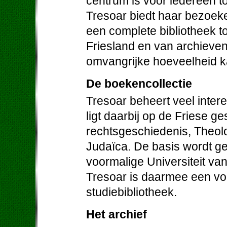
centrum is voor iedereen to
Tresoar biedt haar bezoek
een complete bibliotheek to
Friesland en van archieven 
omvangrijke hoeveelheid ka
De boekencollectie
Tresoar beheert veel inter
ligt daarbij op de Friese ge
rechtsgeschiedenis, Theolog
Judaïca. De basis wordt g
voormalige Universiteit va
Tresoar is daarmee een vo
studiebibliotheek.
Het archief