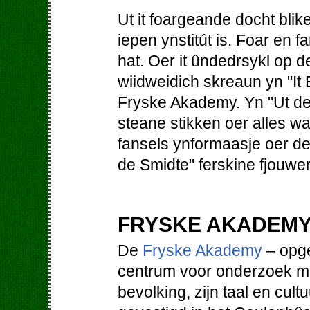
Ut it foargeande docht blik
iepen ynstitút is. Foar en f
hat. Oer it ûndedrsykl op
wiidweidich skreaun yn "It B
Fryske Akademy. Yn "Ut d
steane stikken oer alles wa
fansels ynformaasje oer de 
de Smidte" ferskine fjouwer k
FRYSKE AKADEM
De
Fryske Akademy
– opge
centrum voor onderzoek met
bevolking, zijn taal en cultu