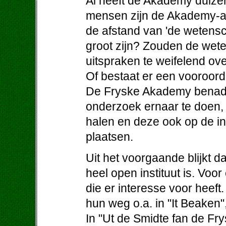
Al heeft de Akademy duizen
mensen zijn de Akademy-ak
de afstand van 'de wetens
groot zijn? Zouden de wet
uitspraken te weifelend ov
Of bestaat er een vooroordee
De Fryske Akademy benader
onderzoek ernaar te doen, 
halen en deze ook op de i
plaatsen.
Uit het voorgaande blijkt 
heel open instituut is. Voo
die er interesse voor heeft
hun weg o.a. in "It Beaken"
In "Ut de Smidte fan de F