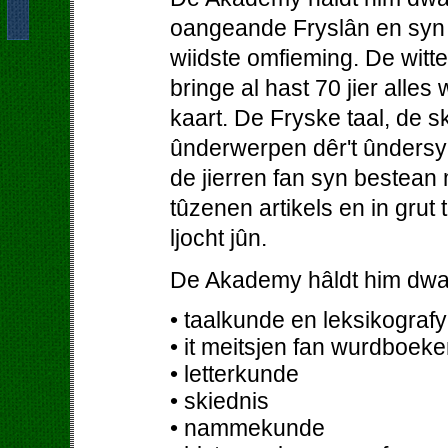
oangeande Fryslân en syn b
wiidste omfieming. De wit
bringe al hast 70 jier alles
kaart. De Fryske taal, de 
ûnderwerpen dêr't ûndersy
de jierren fan syn bestean
tûzenen artikels en in grut
ljocht jûn.
De Akademy hâldt him dwa
• taalkunde en leksikografy
• it meitsjen fan wurdboeke
• letterkunde
• skiednis
• nammekunde