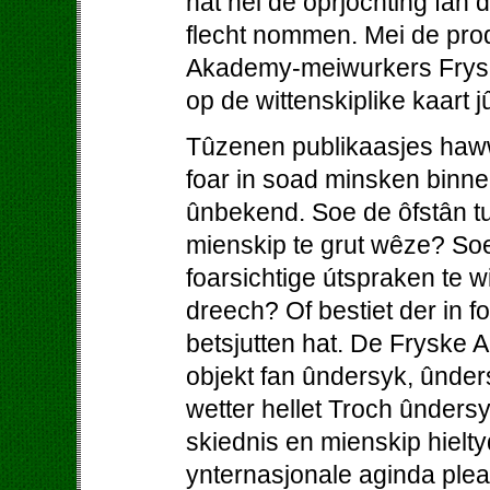
hat nei de oprjochting fan
flecht nommen. Mei de prod
Akademy-meiwurkers Fryslâ
op de wittenskiplike kaart j
Tûzenen publikaasjes haw
foar in soad minsken binne
ûnbekend. Soe de ôfstân tu
mienskip te grut wêze? So
foarsichtige útspraken te w
dreech? Of bestiet der in foa
betsjutten hat. De Fryske A
objekt fan ûndersyk, ûnder
wetter hellet Troch ûnders
skiednis en mienskip hielty
ynternasjonale aginda pleat