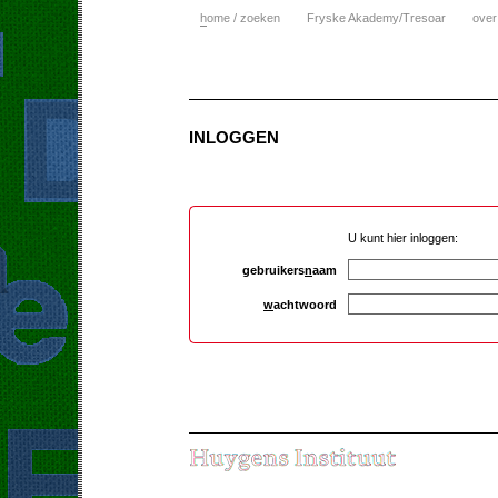
h
ome / zoeken
Fryske Akademy/Tresoar
over
INLOGGEN
U kunt hier inloggen:
gebruikers
n
aam
w
achtwoord