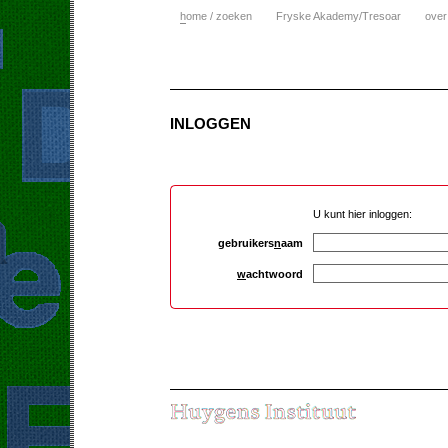
h
ome / zoeken
Fryske Akademy/Tresoar
over
INLOGGEN
U kunt hier inloggen:
gebruikers
n
aam
w
achtwoord