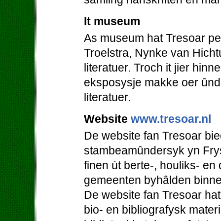
It museum
As museum hat Tresoar perm
Troelstra, Nynke van Hicht
literatuer. Troch it jier hi
eksposysje makke oer ûnde
literatuer.
Website
www.tresoar.nl
De website fan Tresoar bie
stambeamûndersyk yn Frys
finen út berte-, houliks- en
gemeenten byhâlden binne
De website fan Tresoar hat
bio- en bibliografysk mater