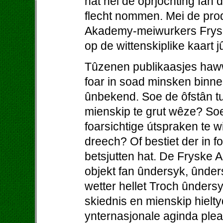
hat nei de oprjochting fan
flecht nommen. Mei de prod
Akademy-meiwurkers Fryslâ
op de wittenskiplike kaart j
Tûzenen publikaasjes haw
foar in soad minsken binne
ûnbekend. Soe de ôfstân tu
mienskip te grut wêze? So
foarsichtige útspraken te w
dreech? Of bestiet der in foa
betsjutten hat. De Fryske A
objekt fan ûndersyk, ûnder
wetter hellet Troch ûnders
skiednis en mienskip hielty
ynternasjonale aginda pleat