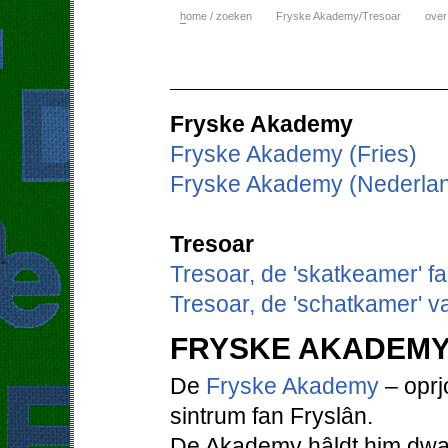
h
ome / zoeken
Fryske Akademy/Tresoar
over
Fryske Akademy
Fryske Akademy (Fries)
Fryske Akademy (Nederla
Tresoar
Tresoar, de 'skatkeamer' f
Tresoar, de 'schatkamer' v
FRYSKE AKADEM
De
Fryske Akademy
– oprjo
sintrum fan Fryslân.
De Akademy hâldt him dwaa