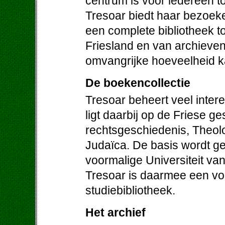
centrum is voor iedereen to
Tresoar biedt haar bezoek
een complete bibliotheek to
Friesland en van archieven 
omvangrijke hoeveelheid ka
De boekencollectie
Tresoar beheert veel inter
ligt daarbij op de Friese ge
rechtsgeschiedenis, Theolog
Judaïca. De basis wordt g
voormalige Universiteit va
Tresoar is daarmee een vo
studiebibliotheek.
Het archief