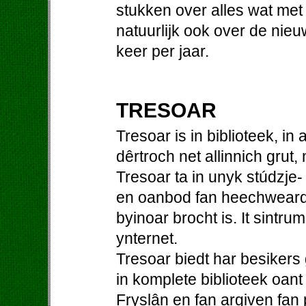
stukken over alles wat me
natuurlijk ook over de nieu
keer per jaar.
TRESOAR
Tresoar is in biblioteek, in
dêrtroch net allinnich grut,
Tresoar ta in unyk stúdzje-
en oanbod fan heechweardi
byinoar brocht is. It sintrum
ynternet.
Tresoar biedt har besiker
in komplete biblioteek oant
Fryslân en fan argiven fan p