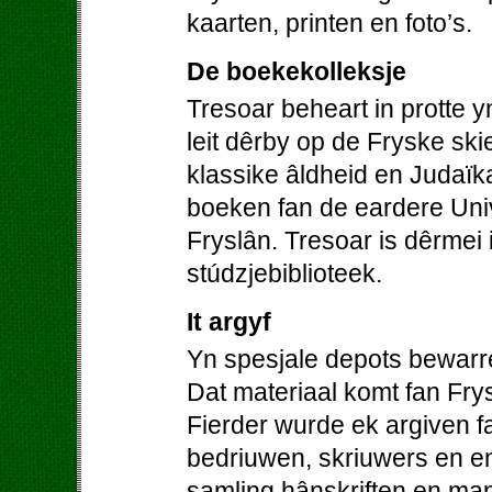
kaarten, printen en foto’s.
De boekekolleksje
Tresoar beheart in protte 
leit dêrby op de Fryske skie
klassike âldheid en Judaïk
boeken fan de eardere Univer
Fryslân. Tresoar is dêrmei 
stúdzjebiblioteek.
It argyf
Yn spesjale depots bewarre
Dat materiaal komt fan Frys
Fierder wurde ek argiven fa
bedriuwen, skriuwers en en
samling hânskriften en man