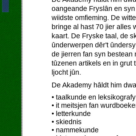
oangeande Fryslân en syn b
wiidste omfieming. De wit
bringe al hast 70 jier alles
kaart. De Fryske taal, de 
ûnderwerpen dêr't ûndersy
de jierren fan syn bestean
tûzenen artikels en in grut
ljocht jûn.
De Akademy hâldt him dwa
• taalkunde en leksikografy
• it meitsjen fan wurdboeke
• letterkunde
• skiednis
• nammekunde