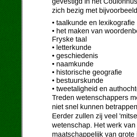
gevestigd in het Coulonh
zich bezig met bijvoorbeel
• taalkunde en lexikografie
• het maken van woordenb
Fryske taal
• letterkunde
• geschiedenis
• naamkunde
• historische geografie
• bestuurskunde
• tweetaligheid en authoch
Treden wetenschappers met
niet snel kunnen betrappe
Eerder zullen zij veel 'mit
wetenschap. Het werk van 
maatschappelijk van grote 