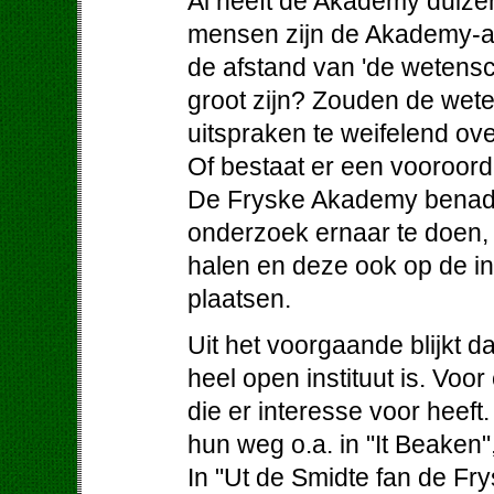
Al heeft de Akademy duizen
mensen zijn de Akademy-ak
de afstand van 'de wetens
groot zijn? Zouden de wet
uitspraken te weifelend ov
Of bestaat er een vooroordee
De Fryske Akademy benader
onderzoek ernaar te doen, 
halen en deze ook op de i
plaatsen.
Uit het voorgaande blijkt 
heel open instituut is. Voo
die er interesse voor heeft
hun weg o.a. in "It Beaken"
In "Ut de Smidte fan de F