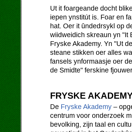
Ut it foargeande docht blik
iepen ynstitút is. Foar en f
hat. Oer it ûndedrsykl op
wiidweidich skreaun yn "It B
Fryske Akademy. Yn "Ut d
steane stikken oer alles wa
fansels ynformaasje oer de 
de Smidte" ferskine fjouwer k
FRYSKE AKADEM
De
Fryske Akademy
– opge
centrum voor onderzoek met
bevolking, zijn taal en cultu