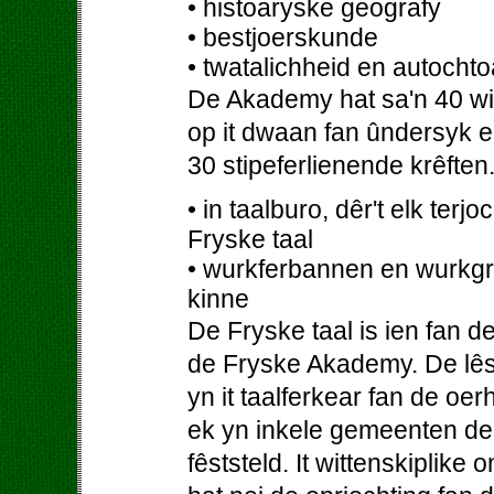
• histoaryske geografy
• bestjoerskunde
• twatalichheid en autocht
De Akademy hat sa'n 40 witt
op it dwaan fan ûndersyk en
30 stipeferlienende krêfte
• in taalburo, dêr't elk ter
Fryske taal
• wurkferbannen en wurkgr
kinne
De Fryske taal is ien fan 
de Fryske Akademy. De lêste
yn it taalferkear fan de oe
ek yn inkele gemeenten de 
fêststeld. It wittenskiplike