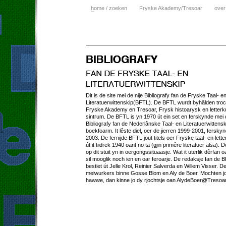
h
ome / zoeken
Fryske Akademy/Tresoar
over
Dit is de site mei de nije Bibliografy fan de Fryske Taal- e
Literatuerwittenskip(BFTL). De BFTL wurdt byhâlden tro
Fryske Akademy en Tresoar, Frysk histoarysk en letterk
sintrum. De BFTL is yn 1970 út ein set en ferskynde mei
Bibliografy fan de Nederlânske Taal- en Literatuerwittens
boekfoarm. It lêste diel, oer de jierren 1999-2001, fersky
2003. De fernijde BFTL jout titels oer Fryske taal- en lett
út it tiidrek 1940 oant no ta (gjin primêre literatuer alsa). D
op dit stuit yn in oergongssituaasje. Wat it uterlik dêrfan o
sil mooglik noch ien en oar feroarje. De redaksje fan de 
bestiet út Jelle Krol, Reinier Salverda en Willem Visser. D
meiwurkers binne Gosse Blom en Aly de Boer. Mochten jo
hawwe, dan kinne jo dy rjochtsje oan AlydeBoer@Tresoar