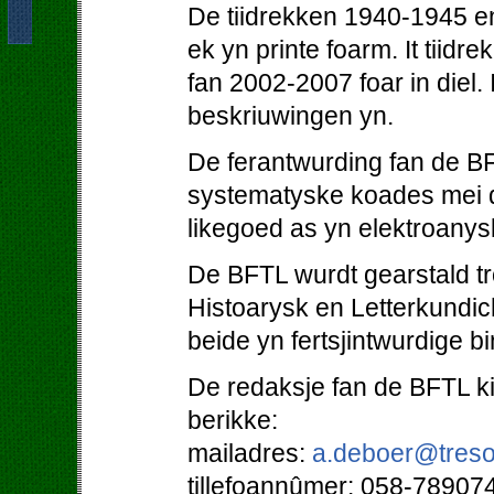
De tiidrekken 1940-1945 en
ek yn printe foarm. It tiidr
fan 2002-2007 foar in diel. 
beskriuwingen yn.
De ferantwurding fan de BF
systematyske koades mei d
likegoed as yn elektroanys
De BFTL wurdt gearstald tro
Histoarysk en Letterkundi
beide yn fertsjintwurdige b
De redaksje fan de BFTL kin
berikke:
mailadres:
a.deboer@treso
tillefoannûmer: 058-78907