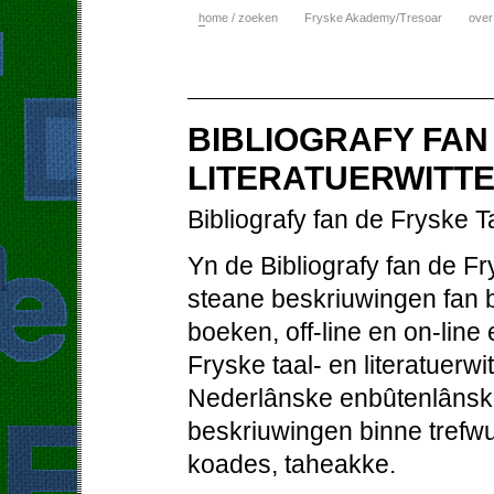
h
ome / zoeken
Fryske Akademy/Tresoar
over
BIBLIOGRAFY FAN
LITERATUERWITTE
Bibliografy fan de Fryske T
Yn de Bibliografy fan de Fr
steane beskriuwingen fan bo
boeken, off-line en on-line
Fryske taal- en literatuerw
Nederlânske enbûtenlânske
beskriuwingen binne trefw
koades, taheakke.