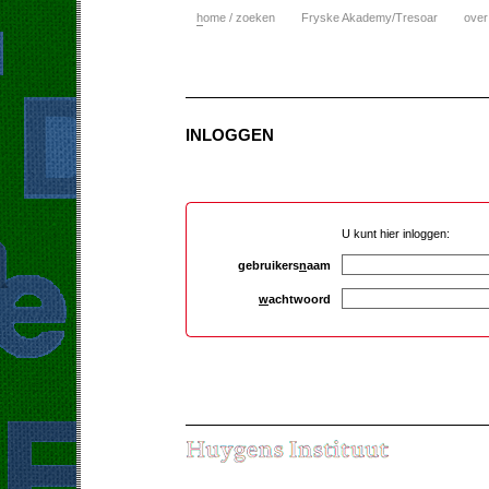
h
ome / zoeken
Fryske Akademy/Tresoar
over
INLOGGEN
U kunt hier inloggen:
gebruikers
n
aam
w
achtwoord