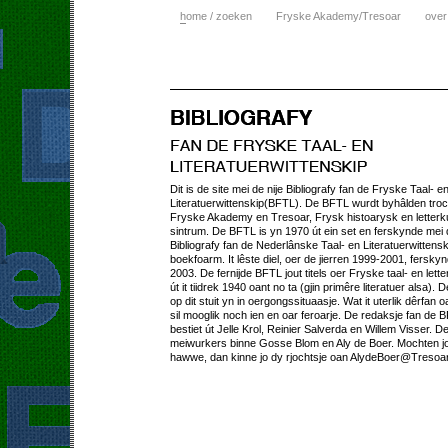
h
ome / zoeken
Fryske Akademy/Tresoar
over
Dit is de site mei de nije Bibliografy fan de Fryske Taal- e
Literatuerwittenskip(BFTL). De BFTL wurdt byhâlden tro
Fryske Akademy en Tresoar, Frysk histoarysk en letterk
sintrum. De BFTL is yn 1970 út ein set en ferskynde mei
Bibliografy fan de Nederlânske Taal- en Literatuerwittens
boekfoarm. It lêste diel, oer de jierren 1999-2001, fersky
2003. De fernijde BFTL jout titels oer Fryske taal- en lett
út it tiidrek 1940 oant no ta (gjin primêre literatuer alsa). D
op dit stuit yn in oergongssituaasje. Wat it uterlik dêrfan o
sil mooglik noch ien en oar feroarje. De redaksje fan de 
bestiet út Jelle Krol, Reinier Salverda en Willem Visser. D
meiwurkers binne Gosse Blom en Aly de Boer. Mochten jo
hawwe, dan kinne jo dy rjochtsje oan AlydeBoer@Tresoar