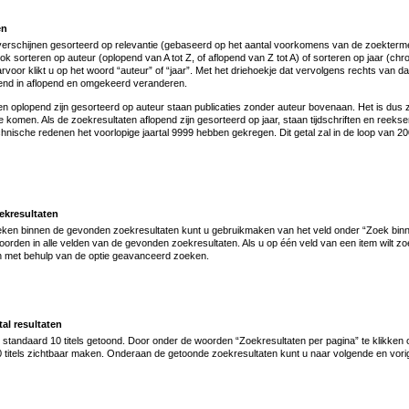
en
verschijnen gesorteerd op relevantie (gebaseerd op het aantal voorkomens van de zoekterm
ook sorteren op auteur (oplopend van A tot Z, of aflopend van Z tot A) of sorteren op jaar (c
rvoor klikt u op het woord “auteur” of “jaar”. Met het driehoekje dat vervolgens rechts van da
pend in aflopend en omgekeerd veranderen.
en oplopend zijn gesorteerd op auteur staan publicaties zonder auteur bovenaan. Het is dus 
 te komen. Als de zoekresultaten aflopend zijn gesorteerd op jaar, staan tijdschriften en ree
technische redenen het voorlopige jaartal 9999 hebben gekregen. Dit getal zal in de loop van 
ekresultaten
oeken binnen de gevonden zoekresultaten kunt u gebruikmaken van het veld onder “Zoek binnen
orden in alle velden van de gevonden zoekresultaten. Als u op één veld van een item wilt z
en met behulp van de optie geavanceerd zoeken.
al resultaten
tandaard 10 titels getoond. Door onder de woorden “Zoekresultaten per pagina” te klikken o
0 titels zichtbaar maken. Onderaan de getoonde zoekresultaten kunt u naar volgende en vori