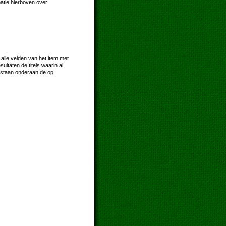
matie hierboven over
 alle velden van het item met
taten de titels waarin al
 staan onderaan de op