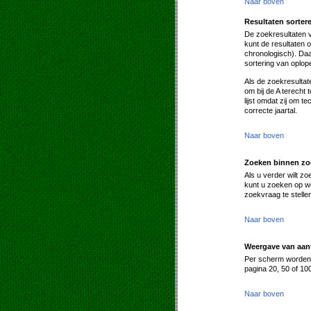
Naar boven
Resultaten sorter
De zoekresultaten 
kunt de resultaten 
chronologisch). Daa
sortering van oplo
Als de zoekresultat
om bij de A terecht
lijst omdat zij om 
correcte jaartal.
Naar boven
Zoeken binnen zo
Als u verder wilt z
kunt u zoeken op wo
zoekvraag te stell
Naar boven
Weergave van aant
Per scherm worden s
pagina 20, 50 of 10
Naar boven