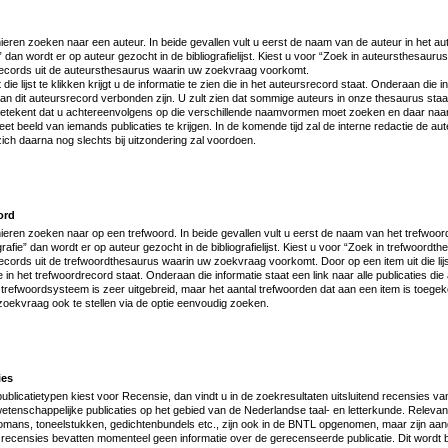
eren zoeken naar een auteur. In beide gevallen vult u eerst de naam van de auteur in het aut
e” dan wordt er op auteur gezocht in de bibliografielijst. Kiest u voor “Zoek in auteursthesaurus”
records uit de auteursthesaurus waarin uw zoekvraag voorkomt.
die lijst te klikken krijgt u de informatie te zien die in het auteursrecord staat. Onderaan die i
e aan dit auteursrecord verbonden zijn. U zult zien dat sommige auteurs in onze thesaurus sta
tekent dat u achtereenvolgens op die verschillende naamvormen moet zoeken en daar naar “
t beeld van iemands publicaties te krijgen. In de komende tijd zal de interne redactie de 
zich daarna nog slechts bij uitzondering zal voordoen.
ord
eren zoeken naar op een trefwoord. In beide gevallen vult u eerst de naam van het trefwoord 
grafie” dan wordt er op auteur gezocht in de bibliografielijst. Kiest u voor “Zoek in trefwoordthe
cords uit de trefwoordthesaurus waarin uw zoekvraag voorkomt. Door op een item uit die lijst 
ie in het trefwoordrecord staat. Onderaan die informatie staat een link naar alle publicaties di
 trefwoordsysteem is zeer uitgebreid, maar het aantal trefwoorden dat aan een item is toegek
oekvraag ook te stellen via de optie eenvoudig zoeken.
ies
t publicatietypen kiest voor Recensie, dan vindt u in de zoekresultaten uitsluitend recensies va
tenschappelijke publicaties op het gebied van de Nederlandse taal- en letterkunde. Relevan
 romans, toneelstukken, gedichtenbundels etc., zijn ook in de BNTL opgenomen, maar zijn aang
recensies bevatten momenteel geen informatie over de gerecenseerde publicatie. Dit wordt 