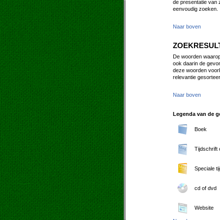
de presentatie van 
eenvoudig zoeken.
Naar boven
ZOEKRESUL
De woorden waarop u
ook daarin de gevon
deze woorden voork
relevantie gesorteerd
Naar boven
Legenda van de ge
Boek
Tijdschrift
Speciale ti
cd of dvd
Website