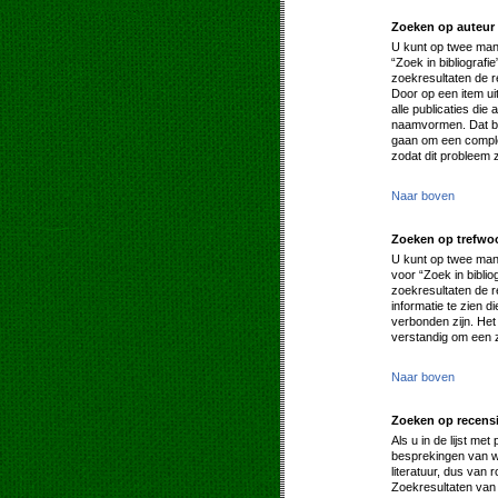
Zoeken op auteur
U kunt op twee mani
“Zoek in bibliografi
zoekresultaten de 
Door op een item uit 
alle publicaties di
naamvormen. Dat be
gaan om een complee
zodat dit probleem 
Naar boven
Zoeken op trefwo
U kunt op twee mani
voor “Zoek in biblio
zoekresultaten de re
informatie te zien d
verbonden zijn. Het
verstandig om een z
Naar boven
Zoeken op recens
Als u in de lijst me
besprekingen van we
literatuur, dus van
Zoekresultaten van 