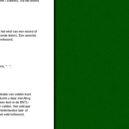
ome / zoeken). Vul het woord
 het eind van een woord of
kende letters. Een asterisk
trefwoord.
ns, “ ”.
natie van velden kunt
komt u daar met Alt+g
e een item in de BNTL-
 velden. Het veld jaar
 Nederlandse taal- of
et veld trefwoord.