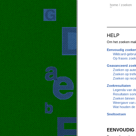
h
ome / zoeken
Om het zoeken makke
Eenvoudig zoeke
Wildcard-gebru
Op frases zoe
Geavanceerd zoe
Zoeken op aute
Zoeken op tref
Zoeken op rece
Zoekresultaten
Legenda van de 
Resultaten sort
Zoeken binnen 
Weergave van a
Wat houden de 
Sneltoetsen
EENVOUDIG