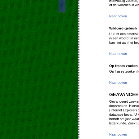
Eenvoudig zoeken, i
of de woorden in wa
Naar boven
Wildcard-gebruik
U kunt een asterisk
in een woord. In ee
kan niet aan het be
Naar boven
Op frases zoeken
Op frases zoeken k
Naar boven
GEAVANCEE
Gevanceerd zoeken 
doorzoeken. Hiervo
(Internet Explorer) 
database bevat. U k
betreft het jaar waa
letterkunde. Zoekt u
Naar boven