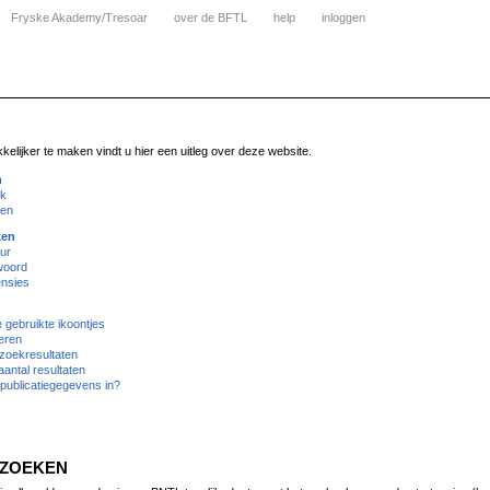
Fryske Akademy/Tresoar
over de BFTL
help
inloggen
lijker te maken vindt u hier een uitleg over deze website.
n
ik
ken
ken
ur
woord
nsies
gebruikte ikoontjes
eren
zoekresultaten
antal resultaten
publicatiegegevens in?
 ZOEKEN