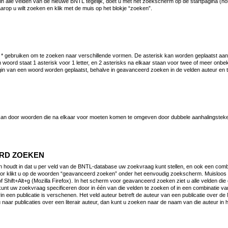
n alle velden van de nieuwe BNTL tegelijk, doet u met het zoekscherm op de startpagina (h
arop u wilt zoeken en klik met de muis op het blokje “zoeken”.
 * gebruiken om te zoeken naar verschillende vormen. De asterisk kan worden geplaatst aan
n woord staat 1 asterisk voor 1 letter, en 2 asterisks na elkaar staan voor twee of meer onbe
gin van een woord worden geplaatst, behalve in geavanceerd zoeken in de velden auteur en 
an door woorden die na elkaar voor moeten komen te omgeven door dubbele aanhalingsteke
RD ZOEKEN
houdt in dat u per veld van de BNTL-database uw zoekvraag kunt stellen, en ook een combi
or klikt u op de woorden “geavanceerd zoeken” onder het eenvoudig zoekscherm. Muisloos 
of Shift+Alt+g (Mozilla Firefox). In het scherm voor geavanceerd zoeken ziet u alle velden di
unt uw zoekvraag specificeren door in één van die velden te zoeken of in een combinatie van
rin een publicatie is verschenen. Het veld auteur betreft de auteur van een publicatie over de
 naar publicaties over een literair auteur, dan kunt u zoeken naar de naam van die auteur in h