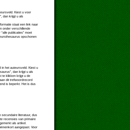
eursveld. Kiest u voor
, dan krijgt u als
nformatie staat een link naar
an onder verschillende
alle publicaties” moet
auteursthesaurus opschonen
in het auteursveld. Kiest u
saurus”, dan krijgt u als
te klikken krijgt u de
e aan dit trefwoordrecord
end is beperkt. Het is dus
n secundaire literatuur, dus
te recensies van primaire
emerkt als artikel.
binnenkort aangepast. Voor