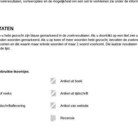
zoekresultaten, sorteeropties en de mogelijkheid om een set te verkleinen zie onder de infor
TATEN
 hebt gezocht zijn blauw gemarkeerd in de zoekresultaten. Als u doorklikt op een titel ziet u
den woorden gemarkeerd. Als u op twee of meer woorden hebt gezocht, bevatten de zoekresul
omen en die waarin maar enkele woorden of maar 1 woord voorkomt. Die laatste resultaten
e lijst.
bruikte ikoontjes
Artikel uit boek
 of reeks
Artikel uit tijdschrift
jdschriftaflevering
Artikel van website
Recensie