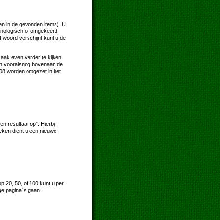
en in de gevonden items). U
hronologisch of omgekeerd
t woord verschijnt kunt u de
zaak even verder te kijken
ksen vooralsnog bovenaan de
2008 worden omgezet in het
 resultaat op”. Hierbij
oeken dient u een nieuwe
p 20, 50, of 100 kunt u per
ge pagina´s gaan.