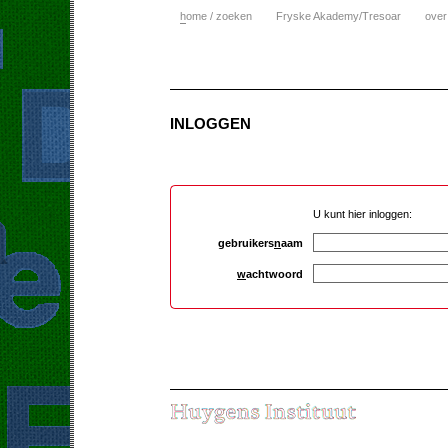
h
ome / zoeken
Fryske Akademy/Tresoar
over
INLOGGEN
U kunt hier inloggen:
gebruikers
n
aam
w
achtwoord