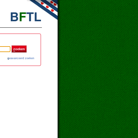
z
oeken
g
eavanceerd zoeken