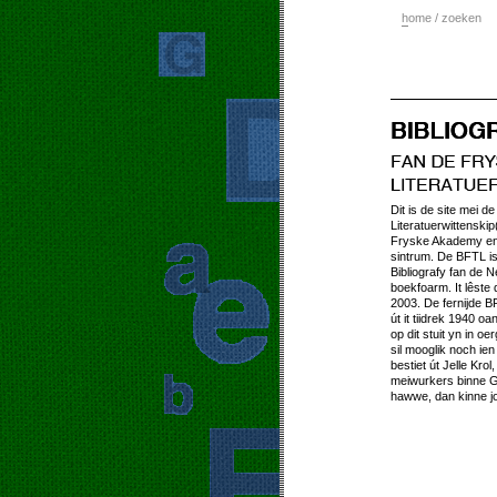
h
ome / zoeken
Dit is de site mei d
Literatuerwittensk
Fryske Akademy en 
sintrum. De BFTL is
Bibliografy fan de N
boekfoarm. It lêste 
2003. De fernijde BF
út it tiidrek 1940 oan
op dit stuit yn in oe
sil mooglik noch ie
bestiet út Jelle Kro
meiwurkers binne G
hawwe, dan kinne j