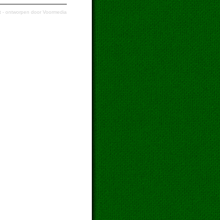
t
- ontworpen door
Voormedia