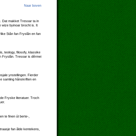
Naar boven
re. Dat makket Tresoar ta in
wize byinoar brocht is. It
like Stân fan Fryslân en fan
 teology, filosofy, klassike
an Fryslân. Tresoar is dêrmei
jale ynstellingen. Fierder
ke samling hânskriften en
de Fryske literatuer. Troch
uer.
 te finen út berte-,
straasje fan âlde kentekens,