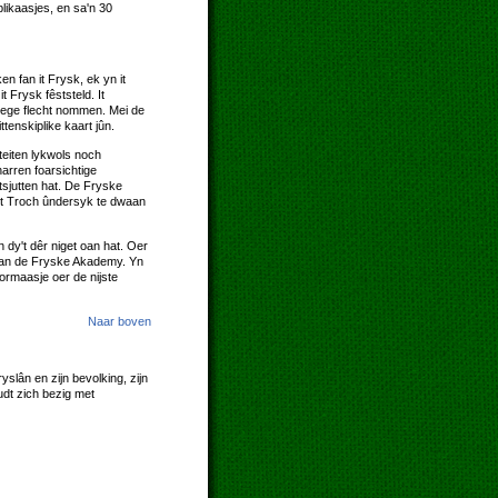
blikaasjes, en sa'n 30
n fan it Frysk, ek yn it
 Frysk fêststeld. It
 hege flecht nommen. Mei de
tenskiplike kaart jûn.
eiten lykwols noch
arren foarsichtige
etsjutten hat. De Fryske
let Troch ûndersyk te dwaan
n dy't dêr niget oan hat. Oer
t fan de Fryske Akademy. Yn
ormaasje oer de nijste
Naar boven
slân en zijn bevolking, zijn
udt zich bezig met