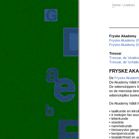
h
ome / zoeken
Fryske Akademy
Fryske Akademy (F
Fryske Akademy (N
Tresoar
Tresoar, de 'skatke
Tresoar, de 'schatk
FRYSKE AK
De
Fryske Akadem
De Akademy hâldt hi
De wittenskippers f
en de mienskip bin
wittenskiplike boeke
De Akademy hâldt 
• taalkunde en leks
• it meitsjen fan w
• letterkunde
• skiednis
• nammekunde
• histoaryske geogr
• bestjoerskunde
• twatalichheid en 