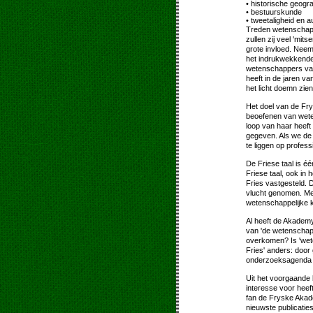
• historische geogra
• bestuurskunde
• tweetaligheid en 
Treden wetenschapp
zullen zij veel 'mi
grote invloed. Neem
het indrukwekkende
wetenschappers van
heeft in de jaren v
het licht doemn zien
Het doel van de Fry
beoefenen van weten
loop van haar heeft
gegeven. Als we de
te liggen op professi
De Friese taal is é
Friese taal, ook in 
Fries vastgesteld. 
vlucht genomen. Me
wetenschappelijke k
Al heeft de Akademy
van 'de wetenschap
overkomen? Is 'wete
Fries' anders: door
onderzoeksagenda 
Uit het voorgaande b
interesse voor heef
fan de Fryske Akad
nieuwste publicaties