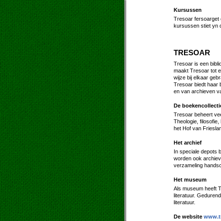
Kursussen
Tresoar fersoarget 
kursussen stiet yn 
TRESOAR
Tresoar is een bibl
maakt Tresoar tot e
wijze bij elkaar geb
Tresoar biedt haar 
en van archieven va
De boekencollecti
Tresoar beheert vee
Theologie, filosofi
het Hof van Friesla
Het archief
In speciale depots b
worden ook archieven
verzameling handsc
Het museum
Als museum heeft Tr
literatuur. Geduren
literatuur.
De website
www.tr