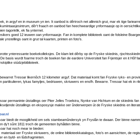
teek, in argyf en in museum yn ien. It oanbod is dêrtroch net allinnich grut, mar ek tige fariear
kumintaasjesintrum, dêr’t fraach en oanbod fan heechweardige ynformaasje op in oersichtlike 
ien tagonklik, ek fia ynternet.
esikers goed 12 ieuwen oan ynformaasje. Fan in komplete biblioteek oant de folsleine Boarger
le ynstellings oant in grut tal kaarten, printen en foto’s.
rotte ynteressante boekekolleksjes. De klam leit dêrby op de Fryske skiednis, rjochtsskiednis,
 De basis wurdt foarme troch de boeken fan de eardere Universiteit fan Frjentsjer en it Hôf f
nskiplike stúdzjebiblioteek.
bewarret Tresoar likernôch 12 kilometer argyf. Dat materiaal komt fan Fryske ryks- en provins
n partikulieren, lykas famyljes, bedriuwen, skriuwers en ensfh. Bewarre. Tresoar hat ek in ri
ar permaninte útstallings oer Piter Jelles Troelstra, Nynke van Hichtum en de skiednis fan 
 wikseljende útstallings en eksposysje makke oer ûnderwerpen út de Fryske skiednis en literat
ar.nl
soar biedt de mooglikheid om sels stambeamûndersyk yn Fryslân te dwaan. Der binne nammen
en dy’t sûnt 1811 troch de gemeenten byhâlden binne.
oar hat noch mear te bieden:
k materiaal oer Fryske skriuwers, de online biblioteekkatalogus, foto’s en aansichten, de regi
er en byld- en lûdsfragminten.