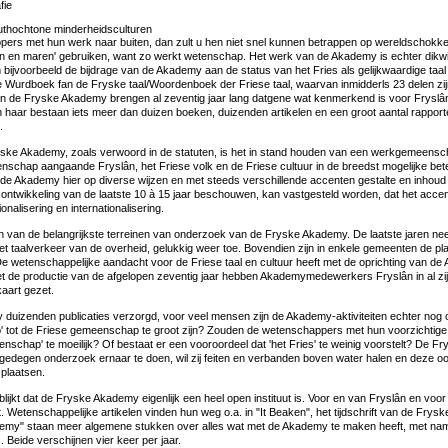
fie
authochtone minderheidsculturen
ers met hun werk naar buiten, dan zult u hen niet snel kunnen betrappen op wereldschokke
tsen en maren' gebruiken, want zo werkt wetenschap. Het werk van de Akademy is echter dikwi
 bijvoorbeeld de bijdrage van de Akademy aan de status van het Fries als gelijkwaardige taa
 Wurdboek fan de Fryske taal/Woordenboek der Friese taal, waarvan inmidderls 23 delen zi
 de Fryske Akademy brengen al zeventig jaar lang datgene wat kenmerkend is voor Fryslâ
an haar bestaan iets meer dan duizen boeken, duizenden artikelen en een groot aantal rappo
.
ske Akademy, zoals verwoord in de statuten, is het in stand houden van een werkgemeenscha
schap aangaande Fryslân, het Friese volk en de Friese cultuur in de breedst mogelijke bet
 de Akademy hier op diverse wijzen en met steeds verschillende accenten gestalte en inhoud 
 ontwikkeling van de laatste 10 à 15 jaar beschouwen, kan vastgesteld worden, dat het acc
onalisering en internationalisering.
én van de belangrijkste terreinen van onderzoek van de Fryske Akademy. De laatste jaren ne
het taalverkeer van de overheid, gelukkig weer toe. Bovendien zijn in enkele gemeenten de pla
De wetenschappelijke aandacht voor de Friese taal en cultuur heeft met de oprichting van d
t de productie van de afgelopen zeventig jaar hebben Akademymedewerkers Fryslân in al zij
aart gezet.
 duizenden publicaties verzorgd, voor veel mensen zijn de Akademy-aktiviteiten echter nog
' tot de Friese gemeenschap te groot zijn? Zouden de wetenschappers met hun voorzichtige 
nschap' te moeilijk? Of bestaat er een vooroordeel dat 'het Fries' te weinig voorstelt? De 
 gedegen onderzoek ernaar te doen, wil zij feiten en verbanden boven water halen en deze oo
plaatsen.
lijkt dat de Fryske Akademy eigenlijk een heel open instituut is. Voor en van Fryslân en voor
t. Wetenschappelijke artikelen vinden hun weg o.a. in "It Beaken", het tijdschrift van de Frys
emy" staan meer algemene stukken over alles wat met de Akademy te maken heeft, met name
. Beide verschijnen vier keer per jaar.