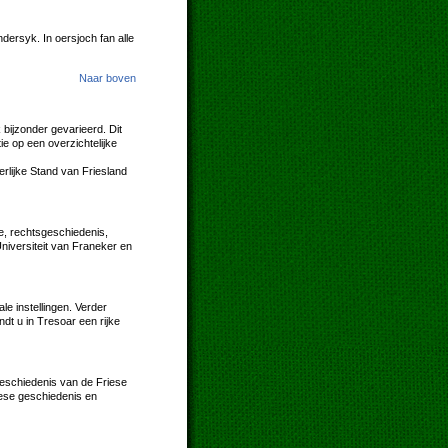
dersyk. In oersjoch fan alle
Naar boven
 bijzonder gevarieerd. Dit
e op een overzichtelijke
rlijke Stand van Friesland
de, rechtsgeschiedenis,
niversiteit van Franeker en
le instellingen. Verder
ndt u in Tresoar een rijke
geschiedenis van de Friese
riese geschiedenis en