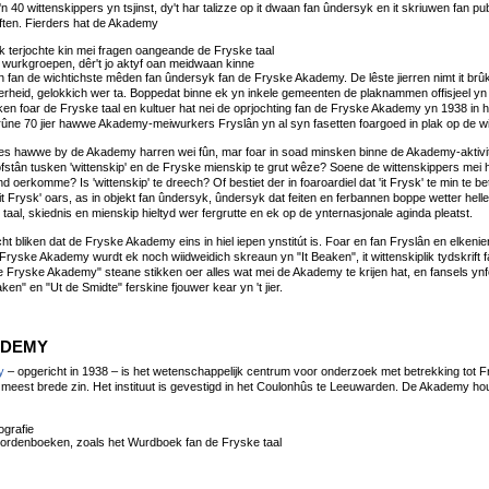
40 wittenskippers yn tsjinst, dy't har talizze op it dwaan fan ûndersyk en it skriuwen fan pu
êften. Fierders hat de Akademy
 elk terjochte kin mei fragen oangeande de Fryske taal
 wurkgroepen, dêr't jo aktyf oan meidwaan kinne
n fan de wichtichste mêden fan ûndersyk fan de Fryske Akademy. De lêste jierren nimt it brûke
erheid, gelokkich wer ta. Boppedat binne ek yn inkele gemeenten de plaknammen offisjeel yn it
nken foar de Fryske taal en kultuer hat nei de oprjochting fan de Fryske Akademy yn 1938 in
rûne 70 jier hawwe Akademy-meiwurkers Fryslân yn al syn fasetten foargoed in plak op de wit
es hawwe by de Akademy harren wei fûn, mar foar in soad minsken binne de Akademy-aktivit
stân tusken 'wittenskip' en de Fryske mienskip te grut wêze? Soene de wittenskippers mei h
nd oerkomme? Is 'wittenskip' te dreech? Of bestiet der in foaroardiel dat 'it Frysk' te min te b
t Frysk' oars, as in objekt fan ûndersyk, ûndersyk dat feiten en ferbannen boppe wetter hel
taal, skiednis en mienskip hieltyd wer fergrutte en ek op de ynternasjonale aginda pleatst.
ht bliken dat de Fryske Akademy eins in hiel iepen ynstitút is. Foar en fan Fryslân en elkenie
 Fryske Akademy wurdt ek noch wiidweidich skreaun yn "It Beaken", it wittenskiplik tydskrif
e Fryske Akademy" steane stikken oer alles wat mei de Akademy te krijen hat, en fansels ynf
aken" en "Ut de Smidte" ferskine fjouwer kear yn 't jier.
ADEMY
y
– opgericht in 1938 – is het wetenschappelijk centrum voor onderzoek met betrekking tot Fry
de meest brede zin. Het instituut is gevestigd in het Coulonhûs te Leeuwarden. De Akademy ho
ografie
ordenboeken, zoals het Wurdboek fan de Fryske taal