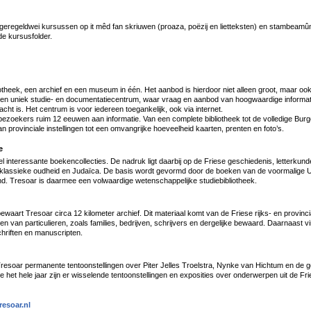
geregeldwei kursussen op it mêd fan skriuwen (proaza, poëzij en lietteksten) en stambeamûn
de kursusfolder.
iotheek, een archief en een museum in één. Het aanbod is hierdoor niet alleen groot, maar ook
en uniek studie- en documentatiecentrum, waar vraag en aanbod van hoogwaardige informati
racht is. Het centrum is voor iedereen toegankelijk, ook via internet.
bezoekers ruim 12 eeuwen aan informatie. Van een complete bibliotheek tot de volledige Burge
n provinciale instellingen tot een omvangrijke hoeveelheid kaarten, prenten en foto’s.
e
l interessante boekencollecties. De nadruk ligt daarbij op de Friese geschiedenis, letterkun
e, klassieke oudheid en Judaïca. De basis wordt gevormd door de boeken van de voormalige U
nd. Tresoar is daarmee een volwaardige wetenschappelijke studiebibliotheek.
ewaart Tresoar circa 12 kilometer archief. Dit materiaal komt van de Friese rijks- en provincia
 van particulieren, zoals families, bedrijven, schrijvers en dergelijke bewaard. Daarnaast vi
hriften en manuscripten.
esoar permanente tentoonstellingen over Piter Jelles Troelstra, Nynke van Hichtum en de 
de het hele jaar zijn er wisselende tentoonstellingen en exposities over onderwerpen uit de F
esoar.nl