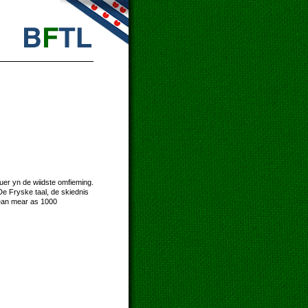
uer yn de wiidste omfieming.
De Fryske taal, de skiednis
tean mear as 1000