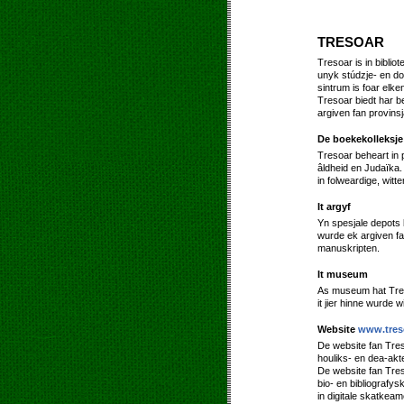
TRESOAR
Tresoar is in biblio
unyk stúdzje- en do
sintrum is foar elken
Tresoar biedt har b
argiven fan provinsja
De boekekolleksje
Tresoar beheart in p
âldheid en Judaïka.
in folweardige, witte
It argyf
Yn spesjale depots 
wurde ek argiven fa
manuskripten.
It museum
As museum hat Treso
it jier hinne wurde
Website
www.treso
De website fan Tre
houliks- en dea-akt
De website fan Tres
bio- en bibliografys
in digitale skatkeam