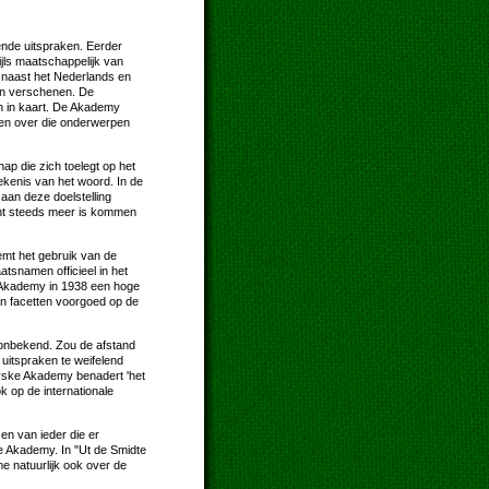
nde uitspraken. Eerder
jls maatschappelijk van
l naast het Nederlands en
jn verschenen. De
n in kaart. De Akademy
rten over die onderwerpen
p die zich toelegt op het
ekenis van het woord. In de
aan deze doelstelling
ent steeds meer is kommen
emt het gebruik van de
atsnamen officieel in het
e Akademy in 1938 een hoge
n facetten voorgoed op de
 onbekend. Zou de afstand
uitspraken te weifelend
Fryske Akademy benadert 'het
k op de internationale
 en van ieder die er
ke Akademy. In "Ut de Smidte
 natuurlijk ook over de