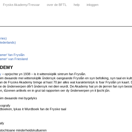
Fryske Akademy/Tresoar
over de BFTL
help
inloggen
ries)
ederlands)
amer' fan Fryslân
amer' van Friesland
ADEMY
y
– oprjochte yn 1938 – is it wittenskiplik sintrum fan Fryslân.
m dwaande mei wittenskiplik ûndersyk oangeande Fryslân en syn befolking, syn taal en kult
an de Fryske Akademy bringe al hast 70 jier alles wat karakteristyk is foar Fryslân yn kaart. 
ne de ûnderwerpen dêr't ûndersyk nei dien wurdt. De Akademy hat yn de jierren fan syn bes
n, tûzenen artikels en in grut tal rapporten oer dy ûnderwerpen yn it ljocht jûn.
him dwaande mei bygelyks
ikografy
urdboeken, lykas it Wurdboek fan de Fryske taal
afy
autochtoane minderheidskultueren