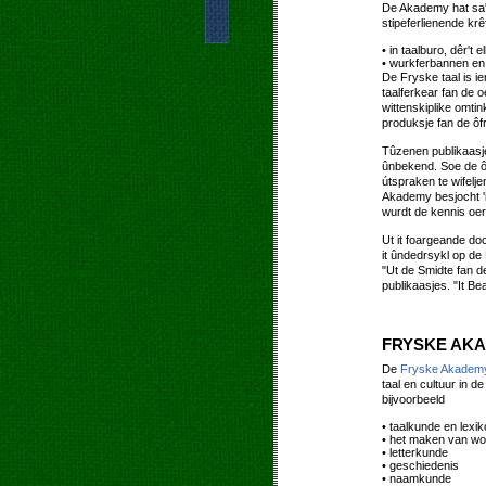
De Akademy hat sa'n 
stipeferlienende kr
• in taalburo, dêr't
• wurkferbannen en
De Fryske taal is ie
taalferkear fan de o
wittenskiplike omti
produksje fan de ôf
Tûzenen publikaasj
ûnbekend. Soe de ôf
útspraken te wifelje
Akademy besjocht 'i
wurdt de kennis oer 
Ut it foargeande doc
it ûndedrsykl op de
"Ut de Smidte fan d
publikaasjes. "It Be
FRYSKE AK
De
Fryske Akadem
taal en cultuur in 
bijvoorbeeld
• taalkunde en lexik
• het maken van wo
• letterkunde
• geschiedenis
• naamkunde