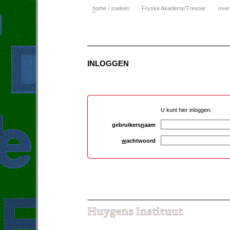
h
ome / zoeken
Fryske Akademy/Tresoar
over
INLOGGEN
U kunt hier inloggen:
gebruikers
n
aam
w
achtwoord