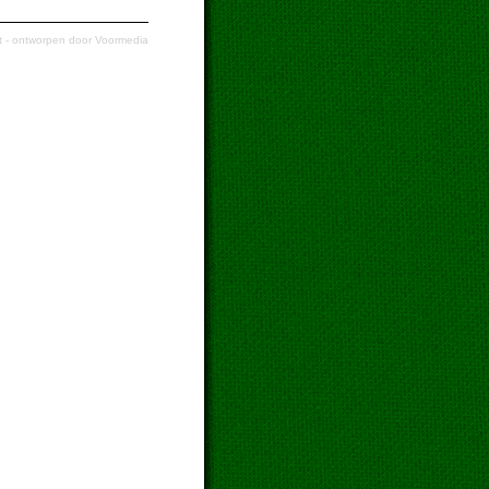
t
- ontworpen door
Voormedia