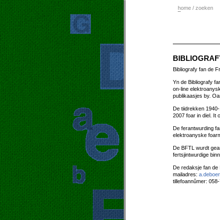
h
ome / zoeken
BIBLIOGRAFY
Bibliografy fan de F
Yn de Bibliografy fa
on-line elektroanys
publikaasjes by. O
De tiidrekken 1940-1
2007 foar in diel. It
De ferantwurding fa
elektroanyske foar
De BFTL wurdt gears
fertsjintwurdige binn
De redaksje fan de B
mailadres:
a.deboer
tillefoannûmer: 058