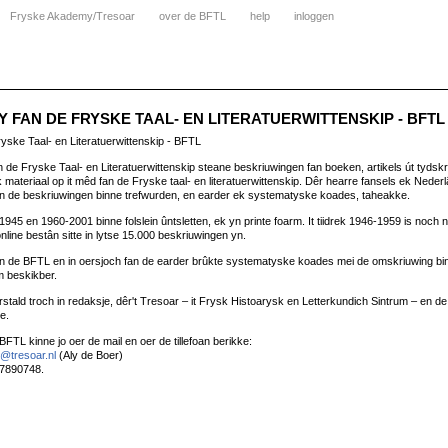
Fryske Akademy/Tresoar
over de BFTL
help
inloggen
 FAN DE FRYSKE TAAL- EN LITERATUERWITTENSKIP - BFTL
ryske Taal- en Literatuerwittenskip - BFTL
n de Fryske Taal- en Literatuerwittenskip steane beskriuwingen fan boeken, artikels út tydskri
k materiaal op it mêd fan de Fryske taal- en literatuerwittenskip. Dêr hearre fansels ek Nede
an de beskriuwingen binne trefwurden, en earder ek systematyske koades, taheakke.
945 en 1960-2001 binne folslein ûntsletten, ek yn printe foarm. It tiidrek 1946-1959 is noch n
 online bestân sitte in lytse 15.000 beskriuwingen yn.
n de BFTL en in oersjoch fan de earder brûkte systematyske koades mei de omskriuwing bin
m beskikber.
tald troch in redaksje, dêr't Tresoar – it Frysk Histoarysk en Letterkundich Sintrum – en 
e.
FTL kinne jo oer de mail en oer de tillefoan berikke:
@tresoar.nl
(Aly de Boer)
-7890748.