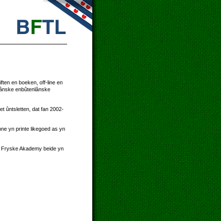
ften en boeken, off-line en
rlânske enbûtenlânske
et ûntsletten, dat fan 2002-
ne yn printe likegoed as yn
de Fryske Akademy beide yn