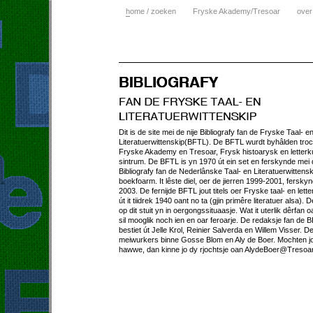
h
ome / zoeken
Fryske Akademy/Tresoar
over
Dit is de site mei de nije Bibliografy fan de Fryske Taal- e
Literatuerwittenskip(BFTL). De BFTL wurdt byhâlden tro
Fryske Akademy en Tresoar, Frysk histoarysk en letterk
sintrum. De BFTL is yn 1970 út ein set en ferskynde mei
Bibliografy fan de Nederlânske Taal- en Literatuerwittens
boekfoarm. It lêste diel, oer de jierren 1999-2001, fersky
2003. De fernijde BFTL jout titels oer Fryske taal- en lett
út it tiidrek 1940 oant no ta (gjin primêre literatuer alsa). D
op dit stuit yn in oergongssituaasje. Wat it uterlik dêrfan o
sil mooglik noch ien en oar feroarje. De redaksje fan de 
bestiet út Jelle Krol, Reinier Salverda en Willem Visser. D
meiwurkers binne Gosse Blom en Aly de Boer. Mochten jo
hawwe, dan kinne jo dy rjochtsje oan AlydeBoer@Tresoar