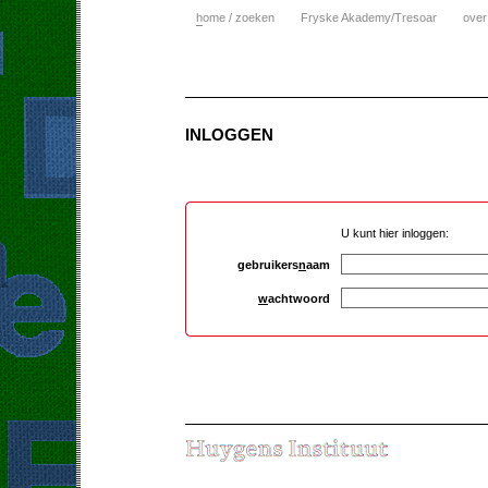
h
ome / zoeken
Fryske Akademy/Tresoar
over
INLOGGEN
U kunt hier inloggen:
gebruikers
n
aam
w
achtwoord