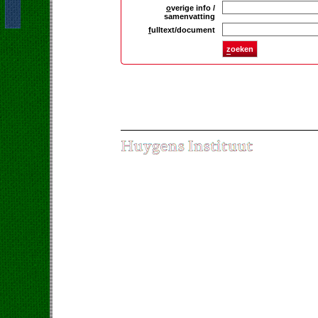
o
verige info /
samenvatting
f
ulltext/document
z
oeken