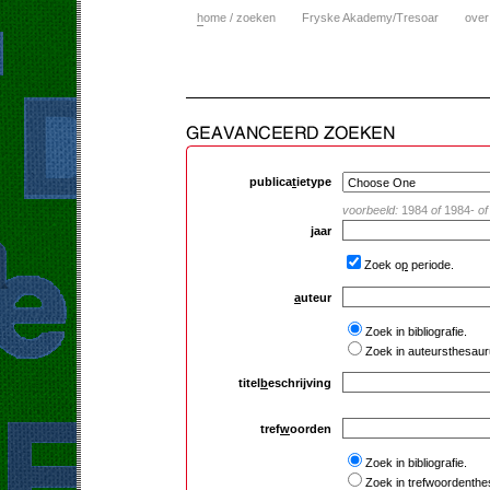
h
ome / zoeken
Fryske Akademy/Tresoar
over
publica
t
ietype
voorbeeld:
1984
of
1984-
of
j
aar
Zoek o
p
periode.
a
uteur
Zoek in bibliografie.
Zoek in auteursthesaur
titel
b
eschrijving
tref
w
oorden
Zoek in bibliografie.
Zoek in trefwoordenthe