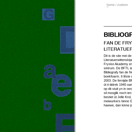
h
ome / zoeken
Dit is de site mei d
Literatuerwittensk
Fryske Akademy en 
sintrum. De BFTL is
Bibliografy fan de N
boekfoarm. It lêste 
2003. De fernijde BF
út it tiidrek 1940 oan
op dit stuit yn in oe
sil mooglik noch ie
bestiet út Jelle Kro
meiwurkers binne G
hawwe, dan kinne j