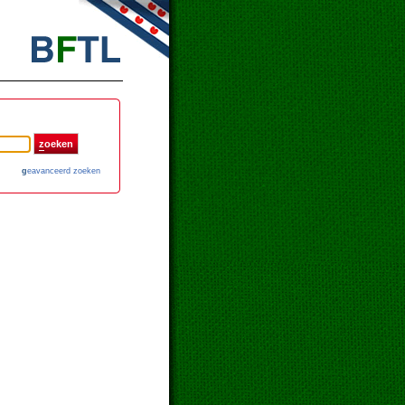
z
oeken
g
eavanceerd zoeken