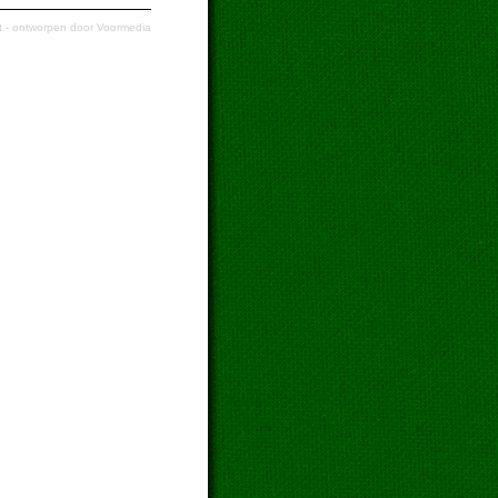
t
- ontworpen door
Voormedia