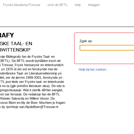
Fryske Akademy/Tresoar
over de BFTL
help
inloggen
Z
o
ek op:
e nije Bibliografy fan de Fryske Taal- en
ip(BFTL). De BFTL wurdt byhâlden troch de
Tresoar, Frysk histoarysk en letterkundich
 yn 1970 út ein set en ferskynde mei de
Help bij het zoeken.
ederlânske Taal- en Literatuerwittenskip yn
diel, oer de jierren 1999-2001, ferskynde yn
TL jout titels oer Fryske taal- en letterkunde
t no ta (gjin primêre literatuer alsa). De site is
rgongssituaasje. Wat it uterlik dêrfan oangiet,
n en oar feroarje. De redaksje fan de BFTL
l, Reinier Salverda en Willem Visser. De
osse Blom en Aly de Boer. Mochten jo fragen
o dy rjochtsje oan AlydeBoer@Tresoar.nl