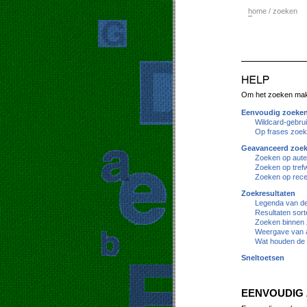
h
ome / zoeken
Om het zoeken makke
Eenvoudig zoeke
Wildcard-gebru
Op frases zoe
Geavanceerd zoe
Zoeken op aute
Zoeken op tref
Zoeken op rece
Zoekresultaten
Legenda van de 
Resultaten sort
Zoeken binnen 
Weergave van a
Wat houden de 
Sneltoetsen
EENVOUDIG