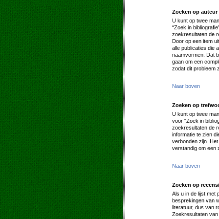
Zoeken op auteur
U kunt op twee mani
“Zoek in bibliografi
zoekresultaten de 
Door op een item uit 
alle publicaties di
naamvormen. Dat be
gaan om een complee
zodat dit probleem 
Naar boven
Zoeken op trefwo
U kunt op twee mani
voor “Zoek in biblio
zoekresultaten de re
informatie te zien d
verbonden zijn. Het
verstandig om een z
Naar boven
Zoeken op recens
Als u in de lijst me
besprekingen van we
literatuur, dus van
Zoekresultaten van 