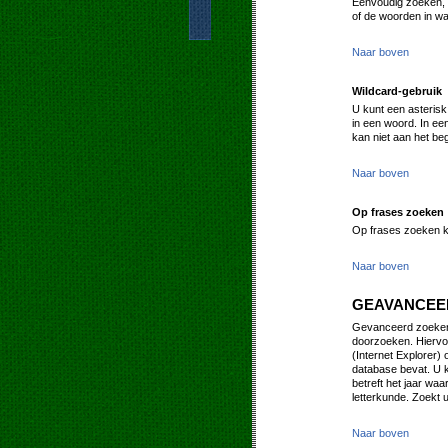
Eenvoudig zoeken, i
of de woorden in wa
Naar boven
Wildcard-gebruik
U kunt een asterisk
in een woord. In ee
kan niet aan het be
Naar boven
Op frases zoeken
Op frases zoeken k
Naar boven
GEAVANCEE
Gevanceerd zoeken 
doorzoeken. Hiervo
(Internet Explorer) 
database bevat. U k
betreft het jaar waa
letterkunde. Zoekt u
Naar boven