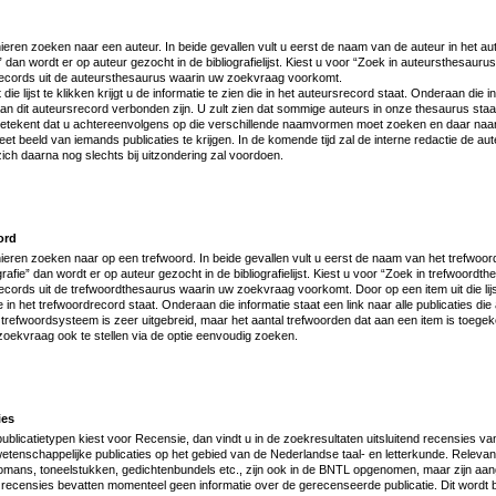
eren zoeken naar een auteur. In beide gevallen vult u eerst de naam van de auteur in het aut
e” dan wordt er op auteur gezocht in de bibliografielijst. Kiest u voor “Zoek in auteursthesaurus”
records uit de auteursthesaurus waarin uw zoekvraag voorkomt.
die lijst te klikken krijgt u de informatie te zien die in het auteursrecord staat. Onderaan die i
e aan dit auteursrecord verbonden zijn. U zult zien dat sommige auteurs in onze thesaurus sta
tekent dat u achtereenvolgens op die verschillende naamvormen moet zoeken en daar naar “
t beeld van iemands publicaties te krijgen. In de komende tijd zal de interne redactie de 
zich daarna nog slechts bij uitzondering zal voordoen.
ord
eren zoeken naar op een trefwoord. In beide gevallen vult u eerst de naam van het trefwoord 
grafie” dan wordt er op auteur gezocht in de bibliografielijst. Kiest u voor “Zoek in trefwoordthe
cords uit de trefwoordthesaurus waarin uw zoekvraag voorkomt. Door op een item uit die lijst 
ie in het trefwoordrecord staat. Onderaan die informatie staat een link naar alle publicaties di
 trefwoordsysteem is zeer uitgebreid, maar het aantal trefwoorden dat aan een item is toegek
oekvraag ook te stellen via de optie eenvoudig zoeken.
ies
t publicatietypen kiest voor Recensie, dan vindt u in de zoekresultaten uitsluitend recensies va
tenschappelijke publicaties op het gebied van de Nederlandse taal- en letterkunde. Relevan
 romans, toneelstukken, gedichtenbundels etc., zijn ook in de BNTL opgenomen, maar zijn aang
recensies bevatten momenteel geen informatie over de gerecenseerde publicatie. Dit wordt 