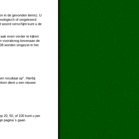
en in de gevonden items). U
hronologisch of omgekeerd
t woord verschijnt kunt u de
zaak even verder te kijken
ksen vooralsnog bovenaan de
2008 worden omgezet in het
 resultaat op”. Hierbij
oeken dient u een nieuwe
p 20, 50, of 100 kunt u per
ge pagina´s gaan.