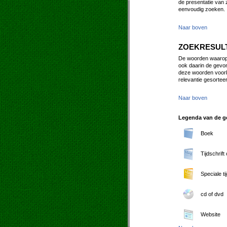
de presentatie van 
eenvoudig zoeken.
Naar boven
ZOEKRESUL
De woorden waarop u
ook daarin de gevon
deze woorden voork
relevantie gesorteerd
Naar boven
Legenda van de ge
Boek
Tijdschrift
Speciale ti
cd of dvd
Website