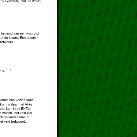
ome / zoeken). Vul het woord
 het eind van een woord of
kende letters. Een asterisk
trefwoord.
ns, “ ”.
natie van velden kunt
komt u daar met Alt+g
e een item in de BNTL-
 velden. Het veld jaar
 Nederlandse taal- of
et veld trefwoord.