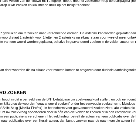
n alle velden van de nieuwe BNTL tegelijk, doet u met het zoekscherm op de startpagina (h
arop u wilt zoeken en klik met de muis op het blokje “zoeken”.
 * gebruiken om te zoeken naar verschillende vormen. De asterisk kan worden geplaatst aan
n woord staat 1 asterisk voor 1 letter, en 2 asterisks na elkaar staan voor twee of meer onbe
gin van een woord worden geplaatst, behalve in geavanceerd zoeken in de velden auteur en 
an door woorden die na elkaar voor moeten komen te omgeven door dubbele aanhalingsteke
RD ZOEKEN
houdt in dat u per veld van de BNTL-database uw zoekvraag kunt stellen, en ook een combi
or klikt u op de woorden “geavanceerd zoeken” onder het eenvoudig zoekscherm. Muisloos 
of Shift+Alt+g (Mozilla Firefox). In het scherm voor geavanceerd zoeken ziet u alle velden di
unt uw zoekvraag specificeren door in één van die velden te zoeken of in een combinatie van
rin een publicatie is verschenen. Het veld auteur betreft de auteur van een publicatie over de
 naar publicaties over een literair auteur, dan kunt u zoeken naar de naam van die auteur in h