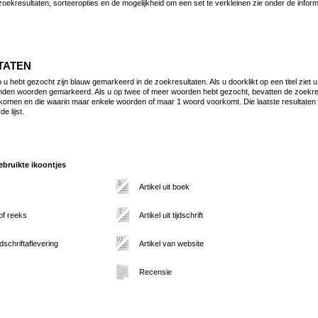
zoekresultaten, sorteeropties en de mogelijkheid om een set te verkleinen zie onder de infor
TATEN
 hebt gezocht zijn blauw gemarkeerd in de zoekresultaten. Als u doorklikt op een titel ziet u
den woorden gemarkeerd. Als u op twee of meer woorden hebt gezocht, bevatten de zoekresul
omen en die waarin maar enkele woorden of maar 1 woord voorkomt. Die laatste resultaten
e lijst.
bruikte ikoontjes
Artikel uit boek
 of reeks
Artikel uit tijdschrift
jdschriftaflevering
Artikel van website
Recensie