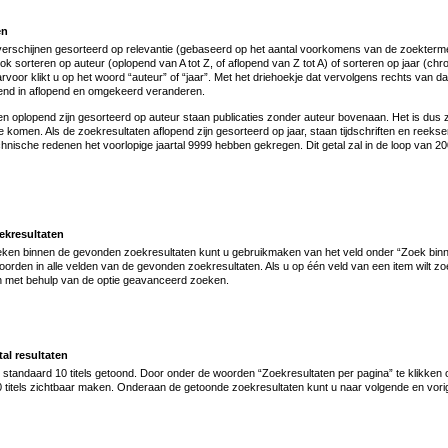
en
verschijnen gesorteerd op relevantie (gebaseerd op het aantal voorkomens van de zoekterm
ook sorteren op auteur (oplopend van A tot Z, of aflopend van Z tot A) of sorteren op jaar (c
rvoor klikt u op het woord “auteur” of “jaar”. Met het driehoekje dat vervolgens rechts van da
pend in aflopend en omgekeerd veranderen.
en oplopend zijn gesorteerd op auteur staan publicaties zonder auteur bovenaan. Het is dus 
 te komen. Als de zoekresultaten aflopend zijn gesorteerd op jaar, staan tijdschriften en ree
technische redenen het voorlopige jaartal 9999 hebben gekregen. Dit getal zal in de loop van 
ekresultaten
oeken binnen de gevonden zoekresultaten kunt u gebruikmaken van het veld onder “Zoek binnen
orden in alle velden van de gevonden zoekresultaten. Als u op één veld van een item wilt z
en met behulp van de optie geavanceerd zoeken.
al resultaten
tandaard 10 titels getoond. Door onder de woorden “Zoekresultaten per pagina” te klikken o
0 titels zichtbaar maken. Onderaan de getoonde zoekresultaten kunt u naar volgende en vori