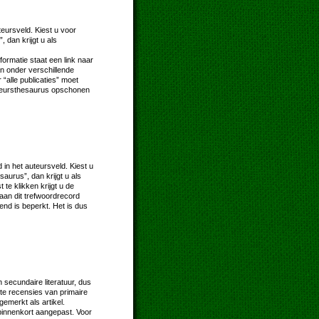
eursveld. Kiest u voor
, dan krijgt u als
nformatie staat een link naar
an onder verschillende
alle publicaties” moet
auteursthesaurus opschonen
in het auteursveld. Kiest u
saurus”, dan krijgt u als
te klikken krijgt u de
e aan dit trefwoordrecord
end is beperkt. Het is dus
n secundaire literatuur, dus
te recensies van primaire
emerkt als artikel.
binnenkort aangepast. Voor