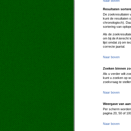
Naar boven
Resultaten sorter
De zoekresultaten 
kunt de resultaten 
chronologisch). Daa
sortering van oplo
Als de zoekresultat
om bij de A terecht
lijst omdat zij om 
correcte jaartal.
Naar boven
Zoeken binnen zo
Als u verder wilt z
kunt u zoeken op wo
zoekvraag te stell
Naar boven
Weergave van aant
Per scherm worden s
pagina 20, 50 of 10
Naar boven