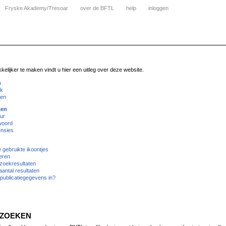
Fryske Akademy/Tresoar
over de BFTL
help
inloggen
lijker te maken vindt u hier een uitleg over deze website.
n
ik
ken
ken
ur
woord
nsies
gebruikte ikoontjes
eren
zoekresultaten
antal resultaten
publicatiegegevens in?
 ZOEKEN