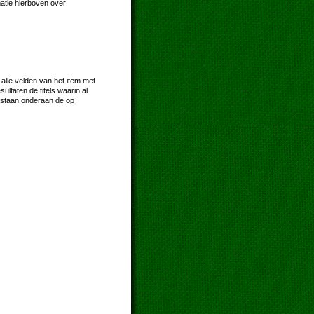
matie hierboven over
 alle velden van het item met
taten de titels waarin al
 staan onderaan de op