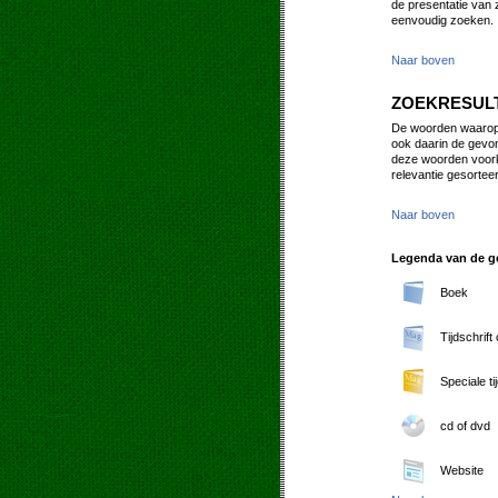
de presentatie van 
eenvoudig zoeken.
Naar boven
ZOEKRESUL
De woorden waarop u
ook daarin de gevon
deze woorden voork
relevantie gesorteerd
Naar boven
Legenda van de ge
Boek
Tijdschrift
Speciale ti
cd of dvd
Website