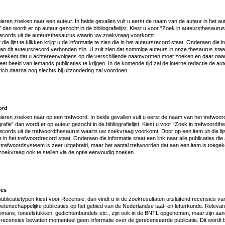
eren zoeken naar een auteur. In beide gevallen vult u eerst de naam van de auteur in het aut
e” dan wordt er op auteur gezocht in de bibliografielijst. Kiest u voor “Zoek in auteursthesaurus”
records uit de auteursthesaurus waarin uw zoekvraag voorkomt.
die lijst te klikken krijgt u de informatie te zien die in het auteursrecord staat. Onderaan die i
e aan dit auteursrecord verbonden zijn. U zult zien dat sommige auteurs in onze thesaurus sta
tekent dat u achtereenvolgens op die verschillende naamvormen moet zoeken en daar naar “
t beeld van iemands publicaties te krijgen. In de komende tijd zal de interne redactie de 
zich daarna nog slechts bij uitzondering zal voordoen.
ord
eren zoeken naar op een trefwoord. In beide gevallen vult u eerst de naam van het trefwoord 
grafie” dan wordt er op auteur gezocht in de bibliografielijst. Kiest u voor “Zoek in trefwoordthe
cords uit de trefwoordthesaurus waarin uw zoekvraag voorkomt. Door op een item uit die lijst 
ie in het trefwoordrecord staat. Onderaan die informatie staat een link naar alle publicaties di
 trefwoordsysteem is zeer uitgebreid, maar het aantal trefwoorden dat aan een item is toegek
oekvraag ook te stellen via de optie eenvoudig zoeken.
ies
t publicatietypen kiest voor Recensie, dan vindt u in de zoekresultaten uitsluitend recensies va
tenschappelijke publicaties op het gebied van de Nederlandse taal- en letterkunde. Relevan
 romans, toneelstukken, gedichtenbundels etc., zijn ook in de BNTL opgenomen, maar zijn aang
recensies bevatten momenteel geen informatie over de gerecenseerde publicatie. Dit wordt 