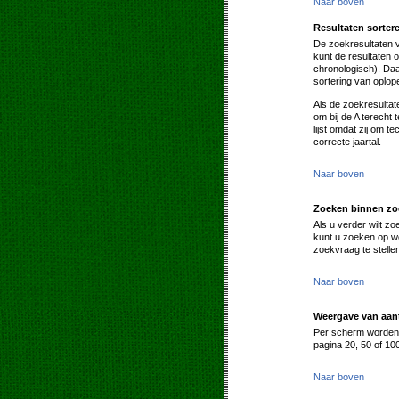
Naar boven
Resultaten sorter
De zoekresultaten 
kunt de resultaten 
chronologisch). Daa
sortering van oplo
Als de zoekresultat
om bij de A terecht
lijst omdat zij om 
correcte jaartal.
Naar boven
Zoeken binnen zo
Als u verder wilt z
kunt u zoeken op wo
zoekvraag te stell
Naar boven
Weergave van aant
Per scherm worden s
pagina 20, 50 of 10
Naar boven