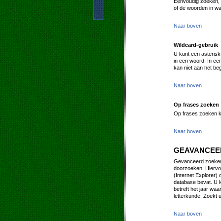
Eenvoudig zoeken, i
of de woorden in wa
Naar boven
Wildcard-gebruik
U kunt een asterisk
in een woord. In ee
kan niet aan het be
Naar boven
Op frases zoeken
Op frases zoeken k
Naar boven
GEAVANCEE
Gevanceerd zoeken 
doorzoeken. Hiervo
(Internet Explorer) 
database bevat. U k
betreft het jaar waa
letterkunde. Zoekt u
Naar boven