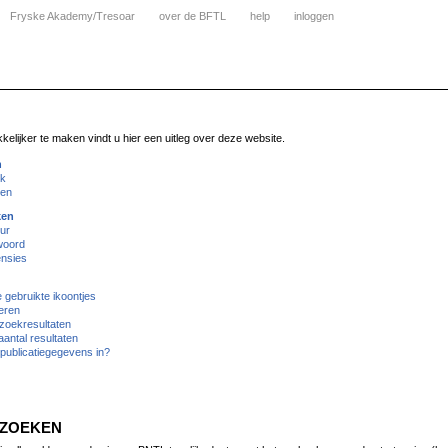
Fryske Akademy/Tresoar
over de BFTL
help
inloggen
lijker te maken vindt u hier een uitleg over deze website.
n
ik
ken
ken
ur
woord
nsies
gebruikte ikoontjes
eren
zoekresultaten
antal resultaten
publicatiegegevens in?
 ZOEKEN