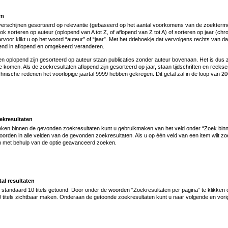
en
verschijnen gesorteerd op relevantie (gebaseerd op het aantal voorkomens van de zoekterm
ook sorteren op auteur (oplopend van A tot Z, of aflopend van Z tot A) of sorteren op jaar (c
rvoor klikt u op het woord “auteur” of “jaar”. Met het driehoekje dat vervolgens rechts van da
pend in aflopend en omgekeerd veranderen.
en oplopend zijn gesorteerd op auteur staan publicaties zonder auteur bovenaan. Het is dus 
 te komen. Als de zoekresultaten aflopend zijn gesorteerd op jaar, staan tijdschriften en ree
technische redenen het voorlopige jaartal 9999 hebben gekregen. Dit getal zal in de loop van 
ekresultaten
oeken binnen de gevonden zoekresultaten kunt u gebruikmaken van het veld onder “Zoek binnen
orden in alle velden van de gevonden zoekresultaten. Als u op één veld van een item wilt z
en met behulp van de optie geavanceerd zoeken.
al resultaten
tandaard 10 titels getoond. Door onder de woorden “Zoekresultaten per pagina” te klikken o
0 titels zichtbaar maken. Onderaan de getoonde zoekresultaten kunt u naar volgende en vori