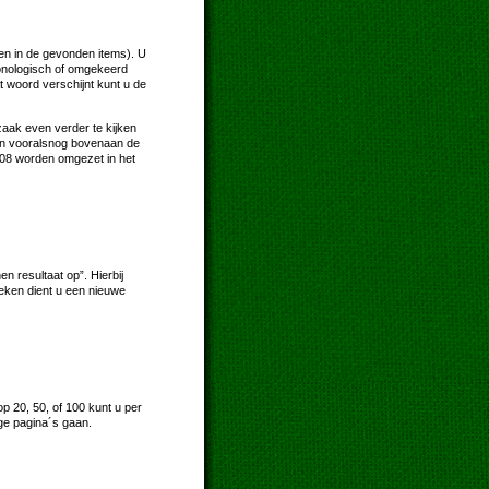
en in de gevonden items). U
hronologisch of omgekeerd
t woord verschijnt kunt u de
zaak even verder te kijken
ksen vooralsnog bovenaan de
2008 worden omgezet in het
 resultaat op”. Hierbij
oeken dient u een nieuwe
p 20, 50, of 100 kunt u per
ge pagina´s gaan.