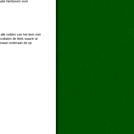
matie hierboven over
 alle velden van het item met
taten de titels waarin al
 staan onderaan de op