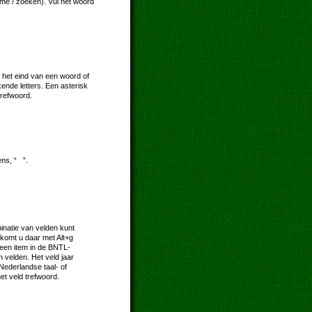
ome / zoeken). Vul het woord
 het eind van een woord of
kende letters. Een asterisk
trefwoord.
ns, “ ”.
natie van velden kunt
komt u daar met Alt+g
e een item in de BNTL-
 velden. Het veld jaar
 Nederlandse taal- of
et veld trefwoord.