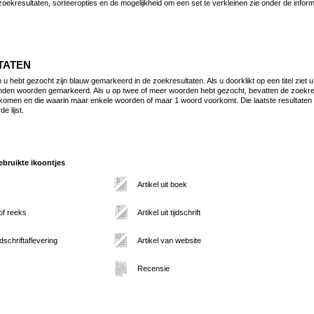
zoekresultaten, sorteeropties en de mogelijkheid om een set te verkleinen zie onder de infor
TATEN
 hebt gezocht zijn blauw gemarkeerd in de zoekresultaten. Als u doorklikt op een titel ziet u
den woorden gemarkeerd. Als u op twee of meer woorden hebt gezocht, bevatten de zoekresul
omen en die waarin maar enkele woorden of maar 1 woord voorkomt. Die laatste resultaten
e lijst.
bruikte ikoontjes
Artikel uit boek
 of reeks
Artikel uit tijdschrift
jdschriftaflevering
Artikel van website
Recensie