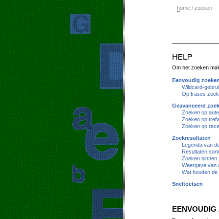
h
ome / zoeken
Om het zoeken makke
Eenvoudig zoeke
Wildcard-gebru
Op frases zoe
Geavanceerd zoe
Zoeken op aute
Zoeken op tref
Zoeken op rece
Zoekresultaten
Legenda van de 
Resultaten sort
Zoeken binnen 
Weergave van a
Wat houden de 
Sneltoetsen
EENVOUDIG