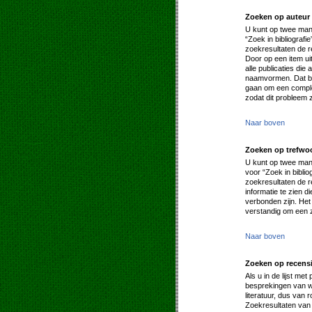
Zoeken op auteur
U kunt op twee mani
“Zoek in bibliografi
zoekresultaten de 
Door op een item uit 
alle publicaties di
naamvormen. Dat be
gaan om een complee
zodat dit probleem 
Naar boven
Zoeken op trefwo
U kunt op twee mani
voor “Zoek in biblio
zoekresultaten de re
informatie te zien d
verbonden zijn. Het
verstandig om een z
Naar boven
Zoeken op recens
Als u in de lijst me
besprekingen van we
literatuur, dus van
Zoekresultaten van 