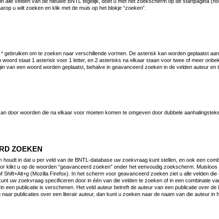
n alle velden van de nieuwe BNTL tegelijk, doet u met het zoekscherm op de startpagina (h
arop u wilt zoeken en klik met de muis op het blokje “zoeken”.
 * gebruiken om te zoeken naar verschillende vormen. De asterisk kan worden geplaatst aan
n woord staat 1 asterisk voor 1 letter, en 2 asterisks na elkaar staan voor twee of meer onbe
gin van een woord worden geplaatst, behalve in geavanceerd zoeken in de velden auteur en 
an door woorden die na elkaar voor moeten komen te omgeven door dubbele aanhalingsteke
RD ZOEKEN
houdt in dat u per veld van de BNTL-database uw zoekvraag kunt stellen, en ook een combi
or klikt u op de woorden “geavanceerd zoeken” onder het eenvoudig zoekscherm. Muisloos 
of Shift+Alt+g (Mozilla Firefox). In het scherm voor geavanceerd zoeken ziet u alle velden di
unt uw zoekvraag specificeren door in één van die velden te zoeken of in een combinatie van
rin een publicatie is verschenen. Het veld auteur betreft de auteur van een publicatie over de
 naar publicaties over een literair auteur, dan kunt u zoeken naar de naam van die auteur in h