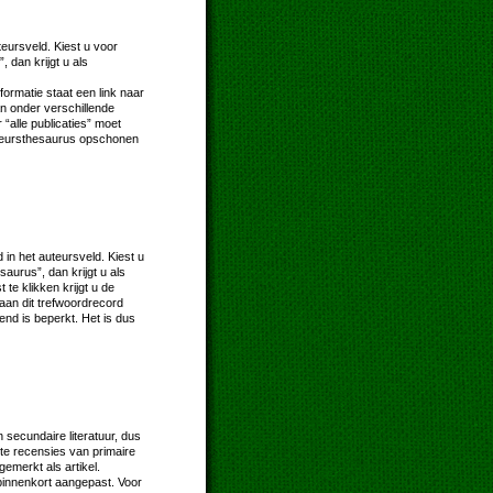
eursveld. Kiest u voor
, dan krijgt u als
nformatie staat een link naar
an onder verschillende
alle publicaties” moet
auteursthesaurus opschonen
in het auteursveld. Kiest u
saurus”, dan krijgt u als
te klikken krijgt u de
e aan dit trefwoordrecord
end is beperkt. Het is dus
n secundaire literatuur, dus
te recensies van primaire
emerkt als artikel.
binnenkort aangepast. Voor