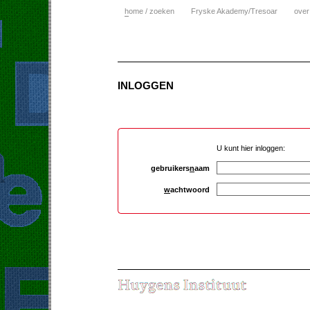
h
ome / zoeken
Fryske Akademy/Tresoar
over
INLOGGEN
U kunt hier inloggen:
gebruikers
n
aam
w
achtwoord