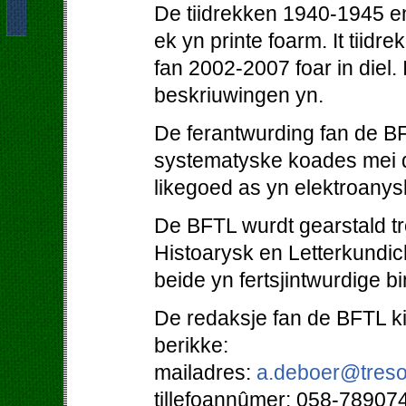
De tiidrekken 1940-1945 en
ek yn printe foarm. It tiidr
fan 2002-2007 foar in diel. 
beskriuwingen yn.
De ferantwurding fan de BF
systematyske koades mei d
likegoed as yn elektroanys
De BFTL wurdt gearstald tro
Histoarysk en Letterkundi
beide yn fertsjintwurdige b
De redaksje fan de BFTL kin
berikke:
mailadres:
a.deboer@treso
tillefoannûmer: 058-78907