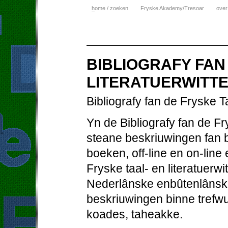
h
ome / zoeken
Fryske Akademy/Tresoar
over
BIBLIOGRAFY FAN
LITERATUERWITTE
Bibliografy fan de Fryske T
Yn de Bibliografy fan de Fr
steane beskriuwingen fan bo
boeken, off-line en on-line
Fryske taal- en literatuerw
Nederlânske enbûtenlânske
beskriuwingen binne trefw
koades, taheakke.