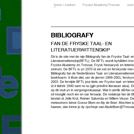
h
ome / zoeken
Fryske Akademy/Tresoar
over
Dit is de site mei de nije Bibliografy fan de Fryske Taal- e
Literatuerwittenskip(BFTL). De BFTL wurdt byhâlden tro
Fryske Akademy en Tresoar, Frysk histoarysk en letterk
sintrum. De BFTL is yn 1970 út ein set en ferskynde mei
Bibliografy fan de Nederlânske Taal- en Literatuerwittens
boekfoarm. It lêste diel, oer de jierren 1999-2001, fersky
2003. De fernijde BFTL jout titels oer Fryske taal- en lett
út it tiidrek 1940 oant no ta (gjin primêre literatuer alsa). D
op dit stuit yn in oergongssituaasje. Wat it uterlik dêrfan o
sil mooglik noch ien en oar feroarje. De redaksje fan de 
bestiet út Jelle Krol, Reinier Salverda en Willem Visser. D
meiwurkers binne Gosse Blom en Aly de Boer. Mochten jo
hawwe, dan kinne jo dy rjochtsje oan AlydeBoer@Tresoar