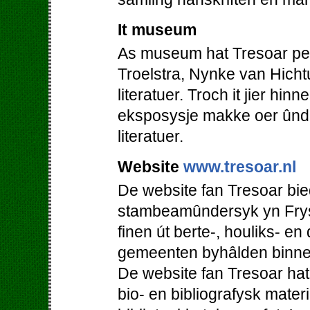
It museum
As museum hat Tresoar perm
Troelstra, Nynke van Hicht
literatuer. Troch it jier hi
eksposysje makke oer ûnde
literatuer.
Website
www.tresoar.nl
De website fan Tresoar bie
stambeamûndersyk yn Frys
finen út berte-, houliks- en
gemeenten byhâlden binne
De website fan Tresoar hat
bio- en bibliografysk mater