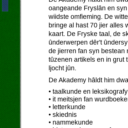
oangeande Fryslân en syn b
wiidste omfieming. De wit
bringe al hast 70 jier alles
kaart. De Fryske taal, de 
ûnderwerpen dêr't ûndersy
de jierren fan syn bestean
tûzenen artikels en in grut
ljocht jûn.
De Akademy hâldt him dwa
• taalkunde en leksikografy
• it meitsjen fan wurdboeke
• letterkunde
• skiednis
• nammekunde