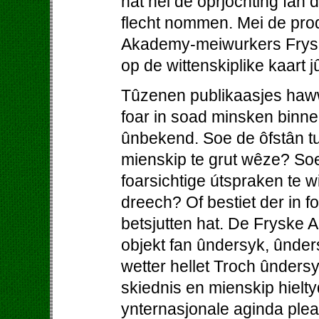
hat nei de oprjochting fan
flecht nommen. Mei de prod
Akademy-meiwurkers Fryslâ
op de wittenskiplike kaart j
Tûzenen publikaasjes haw
foar in soad minsken binne
ûnbekend. Soe de ôfstân tu
mienskip te grut wêze? So
foarsichtige útspraken te w
dreech? Of bestiet der in foa
betsjutten hat. De Fryske A
objekt fan ûndersyk, ûnder
wetter hellet Troch ûnders
skiednis en mienskip hielty
ynternasjonale aginda pleat