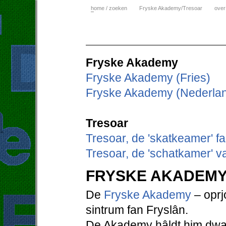
h
ome / zoeken
Fryske Akademy/Tresoar
over
Fryske Akademy
Fryske Akademy (Fries)
Fryske Akademy (Nederla
Tresoar
Tresoar, de 'skatkeamer' f
Tresoar, de 'schatkamer' v
FRYSKE AKADEM
De
Fryske Akademy
– oprjo
sintrum fan Fryslân.
De Akademy hâldt him dwaa