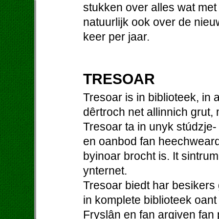
stukken over alles wat me
natuurlijk ook over de nieu
keer per jaar.
TRESOAR
Tresoar is in biblioteek, in
dêrtroch net allinnich grut,
Tresoar ta in unyk stúdzje-
en oanbod fan heechweardi
byinoar brocht is. It sintrum
ynternet.
Tresoar biedt har besiker
in komplete biblioteek oant
Fryslân en fan argiven fan p