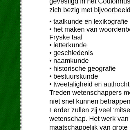
gevestigd in het Coulonh
zich bezig met bijvoorbeel
• taalkunde en lexikografie
• het maken van woordenb
Fryske taal
• letterkunde
• geschiedenis
• naamkunde
• historische geografie
• bestuurskunde
• tweetaligheid en authoch
Treden wetenschappers met
niet snel kunnen betrappe
Eerder zullen zij veel 'mit
wetenschap. Het werk van 
maatschappelijk van grote 