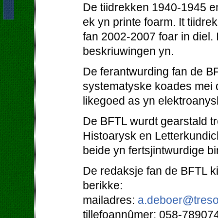
De tiidrekken 1940-1945 en
ek yn printe foarm. It tiidr
fan 2002-2007 foar in diel. 
beskriuwingen yn.
De ferantwurding fan de BF
systematyske koades mei d
likegoed as yn elektroanys
De BFTL wurdt gearstald tro
Histoarysk en Letterkundi
beide yn fertsjintwurdige b
De redaksje fan de BFTL kin
berikke:
mailadres:
a.deboer@treso
tillefoannûmer: 058-78907