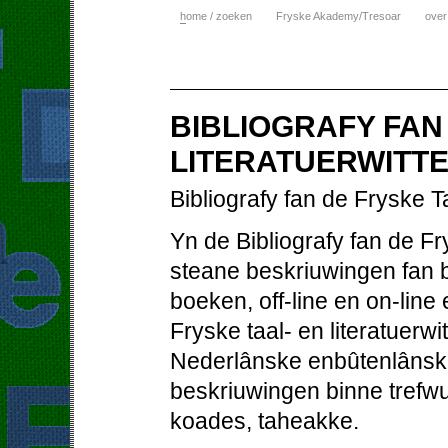
h
ome / zoeken
Fryske Akademy/Tresoar
over
BIBLIOGRAFY FAN
LITERATUERWITTE
Bibliografy fan de Fryske T
Yn de Bibliografy fan de Fr
steane beskriuwingen fan bo
boeken, off-line en on-line
Fryske taal- en literatuerw
Nederlânske enbûtenlânske
beskriuwingen binne trefw
koades, taheakke.