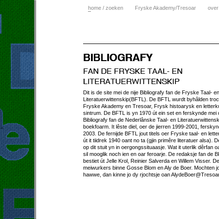
h
ome / zoeken
Fryske Akademy/Tresoar
over
Dit is de site mei de nije Bibliografy fan de Fryske Taal- e
Literatuerwittenskip(BFTL). De BFTL wurdt byhâlden tro
Fryske Akademy en Tresoar, Frysk histoarysk en letterk
sintrum. De BFTL is yn 1970 út ein set en ferskynde mei
Bibliografy fan de Nederlânske Taal- en Literatuerwittens
boekfoarm. It lêste diel, oer de jierren 1999-2001, fersky
2003. De fernijde BFTL jout titels oer Fryske taal- en lett
út it tiidrek 1940 oant no ta (gjin primêre literatuer alsa). D
op dit stuit yn in oergongssituaasje. Wat it uterlik dêrfan o
sil mooglik noch ien en oar feroarje. De redaksje fan de 
bestiet út Jelle Krol, Reinier Salverda en Willem Visser. D
meiwurkers binne Gosse Blom en Aly de Boer. Mochten jo
hawwe, dan kinne jo dy rjochtsje oan AlydeBoer@Tresoar