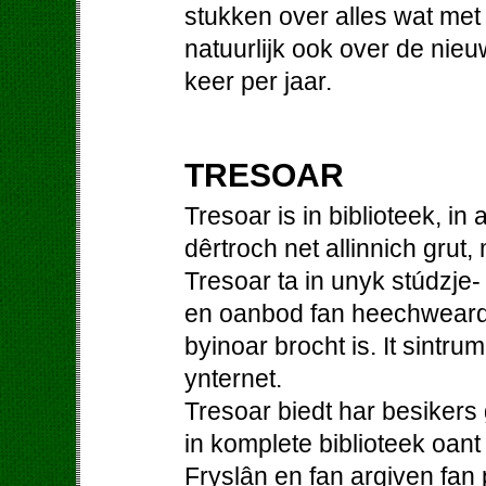
stukken over alles wat me
natuurlijk ook over de nieu
keer per jaar.
TRESOAR
Tresoar is in biblioteek, in
dêrtroch net allinnich grut,
Tresoar ta in unyk stúdzje-
en oanbod fan heechweardi
byinoar brocht is. It sintrum
ynternet.
Tresoar biedt har besiker
in komplete biblioteek oant
Fryslân en fan argiven fan p