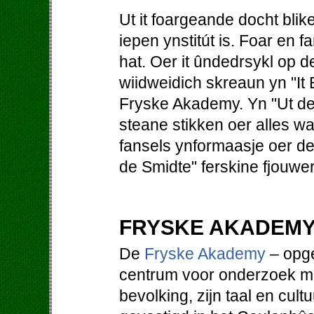
Ut it foargeande docht blik
iepen ynstitút is. Foar en f
hat. Oer it ûndedrsykl op
wiidweidich skreaun yn "It B
Fryske Akademy. Yn "Ut d
steane stikken oer alles wa
fansels ynformaasje oer de 
de Smidte" ferskine fjouwer k
FRYSKE AKADEM
De
Fryske Akademy
– opge
centrum voor onderzoek met
bevolking, zijn taal en cultu