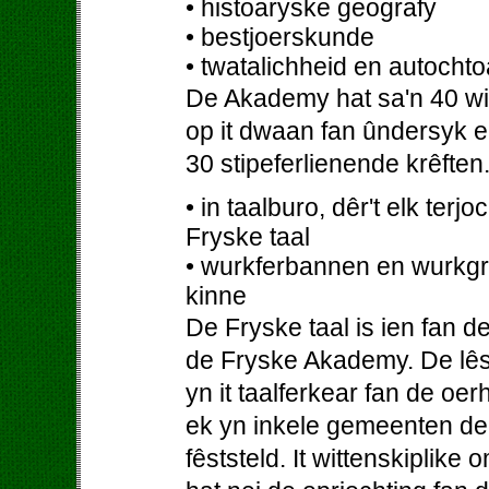
• histoaryske geografy
• bestjoerskunde
• twatalichheid en autocht
De Akademy hat sa'n 40 witt
op it dwaan fan ûndersyk en
30 stipeferlienende krêfte
• in taalburo, dêr't elk ter
Fryske taal
• wurkferbannen en wurkgr
kinne
De Fryske taal is ien fan 
de Fryske Akademy. De lêste
yn it taalferkear fan de oe
ek yn inkele gemeenten de 
fêststeld. It wittenskiplike