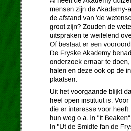
Al heeft de Akademy duizen
mensen zijn de Akademy-ak
de afstand van 'de wetens
groot zijn? Zouden de wet
uitspraken te weifelend ov
Of bestaat er een vooroordee
De Fryske Akademy benader
onderzoek ernaar te doen, 
halen en deze ook op de i
plaatsen.
Uit het voorgaande blijkt 
heel open instituut is. Voo
die er interesse voor heeft
hun weg o.a. in "It Beaken"
In "Ut de Smidte fan de F