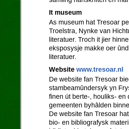
It museum
As museum hat Tresoar perm
Troelstra, Nynke van Hicht
literatuer. Troch it jier hi
eksposysje makke oer ûnde
literatuer.
Website
www.tresoar.nl
De website fan Tresoar bie
stambeamûndersyk yn Frys
finen út berte-, houliks- en
gemeenten byhâlden binne
De website fan Tresoar hat
bio- en bibliografysk mater