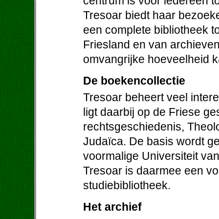
centrum is voor iedereen to
Tresoar biedt haar bezoek
een complete bibliotheek to
Friesland en van archieven 
omvangrijke hoeveelheid ka
De boekencollectie
Tresoar beheert veel inter
ligt daarbij op de Friese ge
rechtsgeschiedenis, Theolog
Judaïca. De basis wordt g
voormalige Universiteit va
Tresoar is daarmee een vo
studiebibliotheek.
Het archief