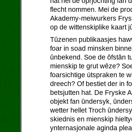
hat nei de oprjochting fan
flecht nommen. Mei de prod
Akademy-meiwurkers Fryslâ
op de wittenskiplike kaart j
Tûzenen publikaasjes haw
foar in soad minsken binne
ûnbekend. Soe de ôfstân tu
mienskip te grut wêze? So
foarsichtige útspraken te w
dreech? Of bestiet der in foa
betsjutten hat. De Fryske A
objekt fan ûndersyk, ûnder
wetter hellet Troch ûnders
skiednis en mienskip hielty
ynternasjonale aginda pleat