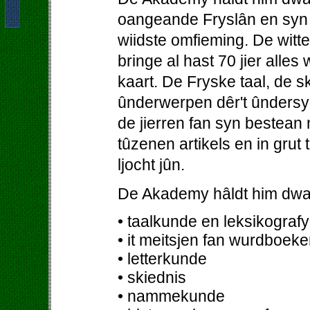
oangeande Fryslân en syn b
wiidste omfieming. De wit
bringe al hast 70 jier alles
kaart. De Fryske taal, de 
ûnderwerpen dêr't ûndersy
de jierren fan syn bestean
tûzenen artikels en in grut
ljocht jûn.
De Akademy hâldt him dwa
• taalkunde en leksikografy
• it meitsjen fan wurdboeke
• letterkunde
• skiednis
• nammekunde