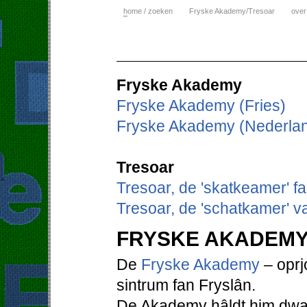
h
ome / zoeken
Fryske Akademy/Tresoar
over
Fryske Akademy
Fryske Akademy (Fries)
Fryske Akademy (Nederla
Tresoar
Tresoar, de 'skatkeamer' f
Tresoar, de 'schatkamer' v
FRYSKE AKADEM
De
Fryske Akademy
– oprjo
sintrum fan Fryslân.
De Akademy hâldt him dwaa