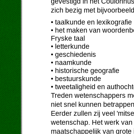
gevestigd in het Coulonh
zich bezig met bijvoorbeel
• taalkunde en lexikografie
• het maken van woordenb
Fryske taal
• letterkunde
• geschiedenis
• naamkunde
• historische geografie
• bestuurskunde
• tweetaligheid en authoch
Treden wetenschappers met
niet snel kunnen betrappe
Eerder zullen zij veel 'mit
wetenschap. Het werk van 
maatschappelijk van grote 