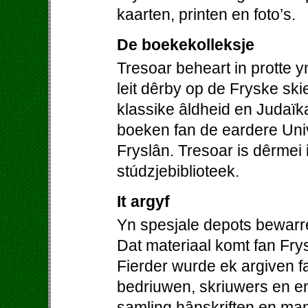
kaarten, printen en foto’s.
De boekekolleksje
Tresoar beheart in protte 
leit dêrby op de Fryske skie
klassike âldheid en Judaïk
boeken fan de eardere Univer
Fryslân. Tresoar is dêrmei 
stúdzjebiblioteek.
It argyf
Yn spesjale depots bewarre
Dat materiaal komt fan Frys
Fierder wurde ek argiven fa
bedriuwen, skriuwers en en
samling hânskriften en man